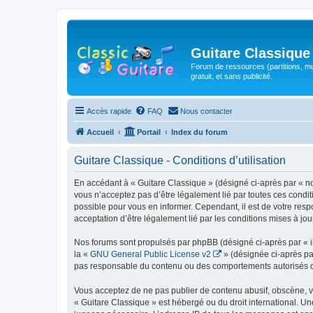
Guitare Classique
Forum de ressources (partitions, mu
gratuit, et sans publicité.
Accès rapide
FAQ
Nous contacter
Accueil
Portail
Index du forum
Guitare Classique - Conditions d’utilisation
En accédant à « Guitare Classique » (désigné ci-après par « nous
vous n’acceptez pas d’être légalement lié par toutes ces condit
possible pour vous en informer. Cependant, il est de votre respo
acceptation d’être légalement lié par les conditions mises à jou
Nos forums sont propulsés par phpBB (désigné ci-après par « il
la «
GNU General Public License v2
» (désignée ci-après pa
pas responsable du contenu ou des comportements autorisés ou i
Vous acceptez de ne pas publier de contenu abusif, obscène, vul
« Guitare Classique » est hébergé ou du droit international. Un