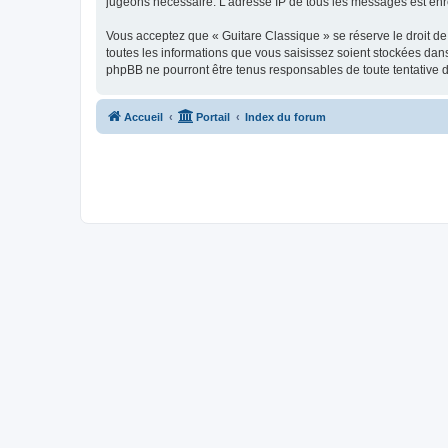
jugeons nécessaire. L’adresse IP de tous les messages est enre
Vous acceptez que « Guitare Classique » se réserve le droit de 
toutes les informations que vous saisissez soient stockées dan
phpBB ne pourront être tenus responsables de toute tentative 
Accueil
Portail
Index du forum