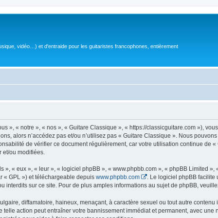
sique, vidéo…) et d'entraide pour les guitaristes francophones, entièrement
 », « notre », « nos », « Guitare Classique », « https://classicguitare.com »), vous
ions, alors n’accédez pas et/ou n’utilisez pas « Guitare Classique ». Nous pouvons 
nsabilité de vérifier ce document régulièrement, car votre utilisation continue de «
r et/ou modifiées.
s », « eux », « leur », « logiciel phpBB », « www.phpbb.com », « phpBB Limited »,
r « GPL ») et téléchargeable depuis
www.phpbb.com
. Le logiciel phpBB facilit
nterdits sur ce site. Pour de plus amples informations au sujet de phpBB, veuille
gaire, diffamatoire, haineux, menaçant, à caractère sexuel ou tout autre contenu ill
e telle action peut entraîner votre bannissement immédiat et permanent, avec une not