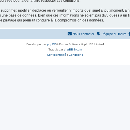
gistrée pour aider à faire respecter ces conditions.
supprimer, modifier, déplacer ou verrouiller n’importe quel sujet à tout moment, à
s une base de données. Bien que ces informations ne soient pas divulguées à un ti
de piratage qui pourrait conduire à la compromission des données.
Nous contacter
L’équipe du forum
Développé par
phpBB
® Forum Software © phpBB Limited
Traduit par
phpBB-fr.com
Confidentialité
|
Conditions