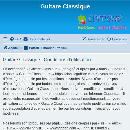
Guitare Classique
FAQ
Nous contacter
S’enregistrer
Connexion
Accueil
Portail
Index du forum
Guitare Classique - Conditions d’utilisation
En accédant à « Guitare Classique » (désigné ci-après par « nous », « notre »,
« nos », « Guitare Classique », « https://classicguitare.com »), vous acceptez
d’être légalement lié par les conditions suivantes. Si vous n’acceptez pas
d’être légalement lié par toutes ces conditions, alors n’accédez pas et/ou
n’utilisez pas « Guitare Classique ». Nous pouvons modifier ces conditions à
tout moment et ferons tout notre possible pour vous en informer. Cependant, il
est de votre responsabilité de vérifier ce document régulièrement, car votre
utilisation continue de « Guitare Classique » après toute modification constitue
votre acceptation d’être légalement lié par les conditions mises à jour et/ou
modifiées.
Nos forums sont propulsés par phpBB (désigné ci-après par « ils », « eux »,
« leur », « logiciel phpBB », « www.phpbb.com », « phpBB Limited »,