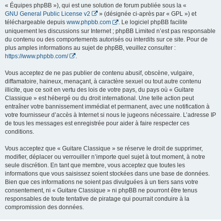
« Équipes phpBB »), qui est une solution de forum publiée sous la «
GNU General Public License v2
» (désignée ci-après par « GPL ») et
téléchargeable depuis
www.phpbb.com
. Le logiciel phpBB facilite
uniquement les discussions sur Internet ; phpBB Limited n’est pas responsable
du contenu ou des comportements autorisés ou interdits sur ce site. Pour de
plus amples informations au sujet de phpBB, veuillez consulter :
https://www.phpbb.com/
.
Vous acceptez de ne pas publier de contenu abusif, obscène, vulgaire,
diffamatoire, haineux, menaçant, à caractère sexuel ou tout autre contenu
illicite, que ce soit en vertu des lois de votre pays, du pays où « Guitare
Classique » est hébergé ou du droit international. Une telle action peut
entraîner votre bannissement immédiat et permanent, avec une notification à
votre fournisseur d’accès à Internet si nous le jugeons nécessaire. L’adresse IP
de tous les messages est enregistrée pour aider à faire respecter ces
conditions.
Vous acceptez que « Guitare Classique » se réserve le droit de supprimer,
modifier, déplacer ou verrouiller n’importe quel sujet à tout moment, à notre
seule discrétion. En tant que membre, vous acceptez que toutes les
informations que vous saisissez soient stockées dans une base de données.
Bien que ces informations ne soient pas divulguées à un tiers sans votre
consentement, ni « Guitare Classique » ni phpBB ne pourront être tenus
responsables de toute tentative de piratage qui pourrait conduire à la
compromission des données.