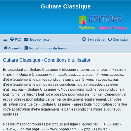
Guitare Classique
FAQ
Nous contacter
S’enregistrer
Connexion
Accueil
Portail
Index du forum
Guitare Classique - Conditions d’utilisation
En accédant à « Guitare Classique » (désigné ci-après par « nous », « notre »,
« nos », « Guitare Classique », « https://classicguitare.com »), vous acceptez
d’être légalement lié par les conditions suivantes. Si vous n’acceptez pas
d’être légalement lié par toutes ces conditions, alors n’accédez pas et/ou
n’utilisez pas « Guitare Classique ». Nous pouvons modifier ces conditions à
tout moment et ferons tout notre possible pour vous en informer. Cependant, il
est de votre responsabilité de vérifier ce document régulièrement, car votre
utilisation continue de « Guitare Classique » après toute modification constitue
votre acceptation d’être légalement lié par les conditions mises à jour et/ou
modifiées.
Nos forums sont propulsés par phpBB (désigné ci-après par « ils », « eux »,
« leur », « logiciel phpBB », « www.phpbb.com », « phpBB Limited »,