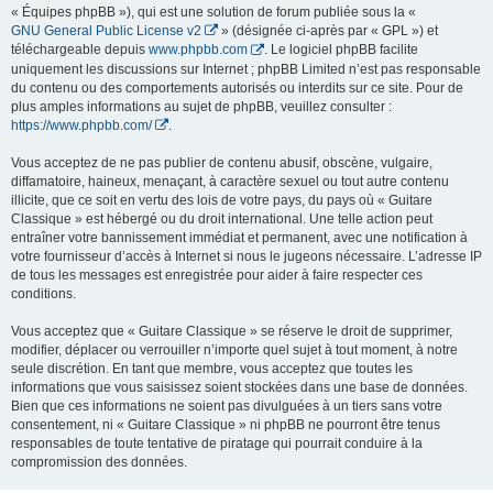
« Équipes phpBB »), qui est une solution de forum publiée sous la «
GNU General Public License v2
» (désignée ci-après par « GPL ») et
téléchargeable depuis
www.phpbb.com
. Le logiciel phpBB facilite
uniquement les discussions sur Internet ; phpBB Limited n’est pas responsable
du contenu ou des comportements autorisés ou interdits sur ce site. Pour de
plus amples informations au sujet de phpBB, veuillez consulter :
https://www.phpbb.com/
.
Vous acceptez de ne pas publier de contenu abusif, obscène, vulgaire,
diffamatoire, haineux, menaçant, à caractère sexuel ou tout autre contenu
illicite, que ce soit en vertu des lois de votre pays, du pays où « Guitare
Classique » est hébergé ou du droit international. Une telle action peut
entraîner votre bannissement immédiat et permanent, avec une notification à
votre fournisseur d’accès à Internet si nous le jugeons nécessaire. L’adresse IP
de tous les messages est enregistrée pour aider à faire respecter ces
conditions.
Vous acceptez que « Guitare Classique » se réserve le droit de supprimer,
modifier, déplacer ou verrouiller n’importe quel sujet à tout moment, à notre
seule discrétion. En tant que membre, vous acceptez que toutes les
informations que vous saisissez soient stockées dans une base de données.
Bien que ces informations ne soient pas divulguées à un tiers sans votre
consentement, ni « Guitare Classique » ni phpBB ne pourront être tenus
responsables de toute tentative de piratage qui pourrait conduire à la
compromission des données.