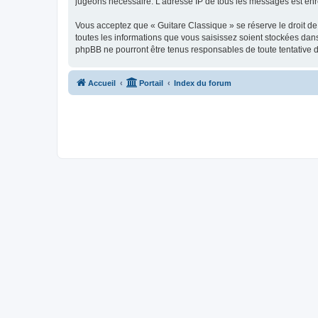
jugeons nécessaire. L’adresse IP de tous les messages est enre
Vous acceptez que « Guitare Classique » se réserve le droit de 
toutes les informations que vous saisissez soient stockées dan
phpBB ne pourront être tenus responsables de toute tentative 
Accueil
Portail
Index du forum