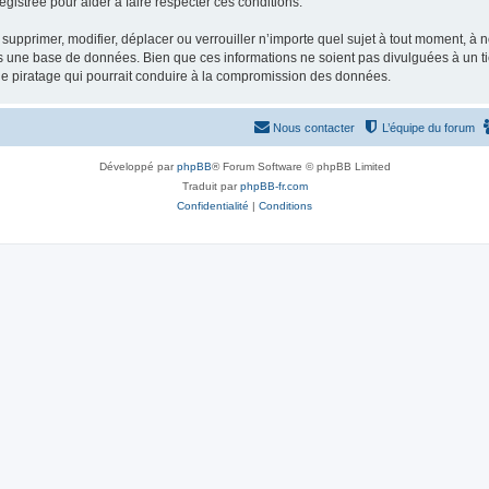
gistrée pour aider à faire respecter ces conditions.
supprimer, modifier, déplacer ou verrouiller n’importe quel sujet à tout moment, à
s une base de données. Bien que ces informations ne soient pas divulguées à un ti
de piratage qui pourrait conduire à la compromission des données.
Nous contacter
L’équipe du forum
Développé par
phpBB
® Forum Software © phpBB Limited
Traduit par
phpBB-fr.com
Confidentialité
|
Conditions