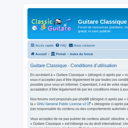
Guitare Classique
Forum de ressources (partitions, mu
gratuit, et sans publicité.
Accès rapide
FAQ
Nous contacter
Accueil
Portail
Index du forum
Guitare Classique - Conditions d’utilisation
En accédant à « Guitare Classique » (désigné ci-après par « nous
vous n’acceptez pas d’être légalement lié par toutes ces condit
possible pour vous en informer. Cependant, il est de votre respo
acceptation d’être légalement lié par les conditions mises à jou
Nos forums sont propulsés par phpBB (désigné ci-après par « il
la «
GNU General Public License v2
» (désignée ci-après pa
pas responsable du contenu ou des comportements autorisés ou i
Vous acceptez de ne pas publier de contenu abusif, obscène, vul
« Guitare Classique » est hébergé ou du droit international. Un