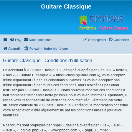
Guitare Classique
FAQ
Nous contacter
S’enregistrer
Connexion
Accueil
Portail
Index du forum
Guitare Classique - Conditions d’utilisation
En accédant à « Guitare Classique » (désigné ci-après par « nous », « notre »,
« nos », « Guitare Classique », « https://classicguitare.com »), vous acceptez
d’être légalement lié par les conditions suivantes. Si vous n’acceptez pas
d’être légalement lié par toutes ces conditions, alors n’accédez pas et/ou
n’utilisez pas « Guitare Classique ». Nous pouvons modifier ces conditions à
tout moment et ferons tout notre possible pour vous en informer. Cependant, il
est de votre responsabilité de vérifier ce document régulièrement, car votre
utilisation continue de « Guitare Classique » après toute modification constitue
votre acceptation d’être légalement lié par les conditions mises à jour et/ou
modifiées.
Nos forums sont propulsés par phpBB (désigné ci-après par « ils », « eux »,
« leur », « logiciel phpBB », « www.phpbb.com », « phpBB Limited »,