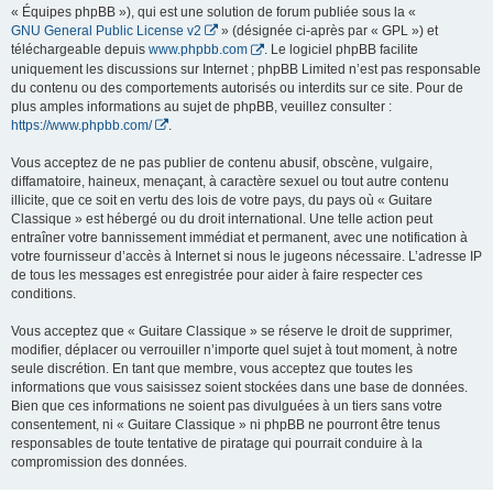
« Équipes phpBB »), qui est une solution de forum publiée sous la «
GNU General Public License v2
» (désignée ci-après par « GPL ») et
téléchargeable depuis
www.phpbb.com
. Le logiciel phpBB facilite
uniquement les discussions sur Internet ; phpBB Limited n’est pas responsable
du contenu ou des comportements autorisés ou interdits sur ce site. Pour de
plus amples informations au sujet de phpBB, veuillez consulter :
https://www.phpbb.com/
.
Vous acceptez de ne pas publier de contenu abusif, obscène, vulgaire,
diffamatoire, haineux, menaçant, à caractère sexuel ou tout autre contenu
illicite, que ce soit en vertu des lois de votre pays, du pays où « Guitare
Classique » est hébergé ou du droit international. Une telle action peut
entraîner votre bannissement immédiat et permanent, avec une notification à
votre fournisseur d’accès à Internet si nous le jugeons nécessaire. L’adresse IP
de tous les messages est enregistrée pour aider à faire respecter ces
conditions.
Vous acceptez que « Guitare Classique » se réserve le droit de supprimer,
modifier, déplacer ou verrouiller n’importe quel sujet à tout moment, à notre
seule discrétion. En tant que membre, vous acceptez que toutes les
informations que vous saisissez soient stockées dans une base de données.
Bien que ces informations ne soient pas divulguées à un tiers sans votre
consentement, ni « Guitare Classique » ni phpBB ne pourront être tenus
responsables de toute tentative de piratage qui pourrait conduire à la
compromission des données.