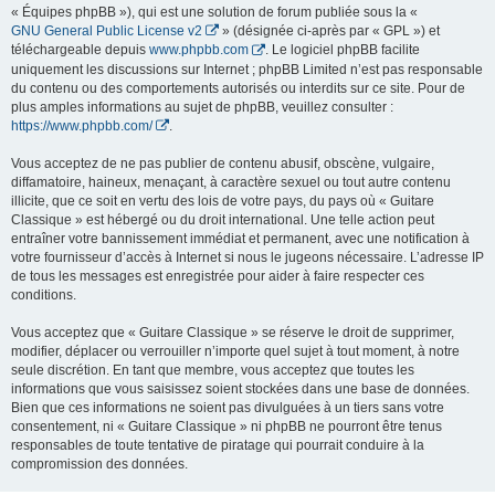
« Équipes phpBB »), qui est une solution de forum publiée sous la «
GNU General Public License v2
» (désignée ci-après par « GPL ») et
téléchargeable depuis
www.phpbb.com
. Le logiciel phpBB facilite
uniquement les discussions sur Internet ; phpBB Limited n’est pas responsable
du contenu ou des comportements autorisés ou interdits sur ce site. Pour de
plus amples informations au sujet de phpBB, veuillez consulter :
https://www.phpbb.com/
.
Vous acceptez de ne pas publier de contenu abusif, obscène, vulgaire,
diffamatoire, haineux, menaçant, à caractère sexuel ou tout autre contenu
illicite, que ce soit en vertu des lois de votre pays, du pays où « Guitare
Classique » est hébergé ou du droit international. Une telle action peut
entraîner votre bannissement immédiat et permanent, avec une notification à
votre fournisseur d’accès à Internet si nous le jugeons nécessaire. L’adresse IP
de tous les messages est enregistrée pour aider à faire respecter ces
conditions.
Vous acceptez que « Guitare Classique » se réserve le droit de supprimer,
modifier, déplacer ou verrouiller n’importe quel sujet à tout moment, à notre
seule discrétion. En tant que membre, vous acceptez que toutes les
informations que vous saisissez soient stockées dans une base de données.
Bien que ces informations ne soient pas divulguées à un tiers sans votre
consentement, ni « Guitare Classique » ni phpBB ne pourront être tenus
responsables de toute tentative de piratage qui pourrait conduire à la
compromission des données.