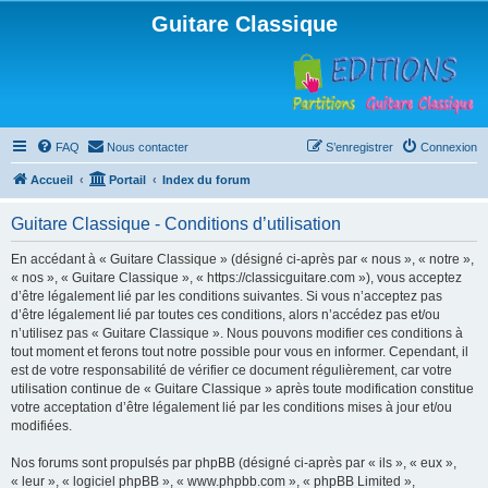
Guitare Classique
FAQ
Nous contacter
S’enregistrer
Connexion
Accueil
Portail
Index du forum
Guitare Classique - Conditions d’utilisation
En accédant à « Guitare Classique » (désigné ci-après par « nous », « notre »,
« nos », « Guitare Classique », « https://classicguitare.com »), vous acceptez
d’être légalement lié par les conditions suivantes. Si vous n’acceptez pas
d’être légalement lié par toutes ces conditions, alors n’accédez pas et/ou
n’utilisez pas « Guitare Classique ». Nous pouvons modifier ces conditions à
tout moment et ferons tout notre possible pour vous en informer. Cependant, il
est de votre responsabilité de vérifier ce document régulièrement, car votre
utilisation continue de « Guitare Classique » après toute modification constitue
votre acceptation d’être légalement lié par les conditions mises à jour et/ou
modifiées.
Nos forums sont propulsés par phpBB (désigné ci-après par « ils », « eux »,
« leur », « logiciel phpBB », « www.phpbb.com », « phpBB Limited »,