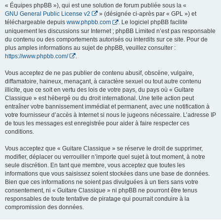
« Équipes phpBB »), qui est une solution de forum publiée sous la «
GNU General Public License v2
» (désignée ci-après par « GPL ») et
téléchargeable depuis
www.phpbb.com
. Le logiciel phpBB facilite
uniquement les discussions sur Internet ; phpBB Limited n’est pas responsable
du contenu ou des comportements autorisés ou interdits sur ce site. Pour de
plus amples informations au sujet de phpBB, veuillez consulter :
https://www.phpbb.com/
.
Vous acceptez de ne pas publier de contenu abusif, obscène, vulgaire,
diffamatoire, haineux, menaçant, à caractère sexuel ou tout autre contenu
illicite, que ce soit en vertu des lois de votre pays, du pays où « Guitare
Classique » est hébergé ou du droit international. Une telle action peut
entraîner votre bannissement immédiat et permanent, avec une notification à
votre fournisseur d’accès à Internet si nous le jugeons nécessaire. L’adresse IP
de tous les messages est enregistrée pour aider à faire respecter ces
conditions.
Vous acceptez que « Guitare Classique » se réserve le droit de supprimer,
modifier, déplacer ou verrouiller n’importe quel sujet à tout moment, à notre
seule discrétion. En tant que membre, vous acceptez que toutes les
informations que vous saisissez soient stockées dans une base de données.
Bien que ces informations ne soient pas divulguées à un tiers sans votre
consentement, ni « Guitare Classique » ni phpBB ne pourront être tenus
responsables de toute tentative de piratage qui pourrait conduire à la
compromission des données.