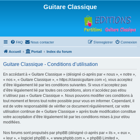
Guitare Classique
FAQ
Nous contacter
S’enregistrer
Connexion
Accueil
Portail
Index du forum
Guitare Classique - Conditions d’utilisation
En accédant à « Guitare Classique » (désigné ci-après par « nous », « notre »,
« nos », « Guitare Classique », « https://classicguitare.com »), vous acceptez
d’être légalement lié par les conditions suivantes. Si vous n’acceptez pas
d’être légalement lié par toutes ces conditions, alors n’accédez pas et/ou
n’utilisez pas « Guitare Classique ». Nous pouvons modifier ces conditions à
tout moment et ferons tout notre possible pour vous en informer. Cependant, il
est de votre responsabilité de vérifier ce document régulièrement, car votre
utilisation continue de « Guitare Classique » après toute modification constitue
votre acceptation d’être légalement lié par les conditions mises à jour et/ou
modifiées.
Nos forums sont propulsés par phpBB (désigné ci-après par « ils », « eux »,
« leur », « logiciel phpBB », « www.phpbb.com », « phpBB Limited »,