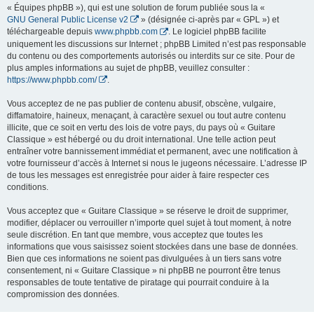
« Équipes phpBB »), qui est une solution de forum publiée sous la «
GNU General Public License v2
» (désignée ci-après par « GPL ») et
téléchargeable depuis
www.phpbb.com
. Le logiciel phpBB facilite
uniquement les discussions sur Internet ; phpBB Limited n’est pas responsable
du contenu ou des comportements autorisés ou interdits sur ce site. Pour de
plus amples informations au sujet de phpBB, veuillez consulter :
https://www.phpbb.com/
.
Vous acceptez de ne pas publier de contenu abusif, obscène, vulgaire,
diffamatoire, haineux, menaçant, à caractère sexuel ou tout autre contenu
illicite, que ce soit en vertu des lois de votre pays, du pays où « Guitare
Classique » est hébergé ou du droit international. Une telle action peut
entraîner votre bannissement immédiat et permanent, avec une notification à
votre fournisseur d’accès à Internet si nous le jugeons nécessaire. L’adresse IP
de tous les messages est enregistrée pour aider à faire respecter ces
conditions.
Vous acceptez que « Guitare Classique » se réserve le droit de supprimer,
modifier, déplacer ou verrouiller n’importe quel sujet à tout moment, à notre
seule discrétion. En tant que membre, vous acceptez que toutes les
informations que vous saisissez soient stockées dans une base de données.
Bien que ces informations ne soient pas divulguées à un tiers sans votre
consentement, ni « Guitare Classique » ni phpBB ne pourront être tenus
responsables de toute tentative de piratage qui pourrait conduire à la
compromission des données.