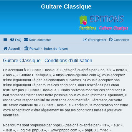
Guitare Classique
FAQ
Nous contacter
S’enregistrer
Connexion
Accueil
Portail
Index du forum
Guitare Classique - Conditions d’utilisation
En accédant à « Guitare Classique » (désigné ci-après par « nous », « notre »,
« nos », « Guitare Classique », « https://classicguitare.com »), vous acceptez
d’être légalement lié par les conditions suivantes. Si vous n’acceptez pas
d’être légalement lié par toutes ces conditions, alors n’accédez pas et/ou
n’utilisez pas « Guitare Classique ». Nous pouvons modifier ces conditions à
tout moment et ferons tout notre possible pour vous en informer. Cependant, il
est de votre responsabilité de vérifier ce document régulièrement, car votre
utilisation continue de « Guitare Classique » après toute modification constitue
votre acceptation d’être légalement lié par les conditions mises à jour et/ou
modifiées.
Nos forums sont propulsés par phpBB (désigné ci-après par « ils », « eux »,
« leur », « logiciel phpBB », « www.phpbb.com », « phpBB Limited »,