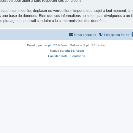
gistrée pour aider à faire respecter ces conditions.
supprimer, modifier, déplacer ou verrouiller n’importe quel sujet à tout moment, à
s une base de données. Bien que ces informations ne soient pas divulguées à un ti
de piratage qui pourrait conduire à la compromission des données.
Nous contacter
L’équipe du forum
Développé par
phpBB
® Forum Software © phpBB Limited
Traduit par
phpBB-fr.com
Confidentialité
|
Conditions