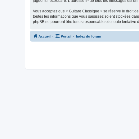
jugeons nécessaire. L’adresse IP de tous les messages est enre
Vous acceptez que « Guitare Classique » se réserve le droit de 
toutes les informations que vous saisissez soient stockées dan
phpBB ne pourront être tenus responsables de toute tentative 
Accueil
Portail
Index du forum