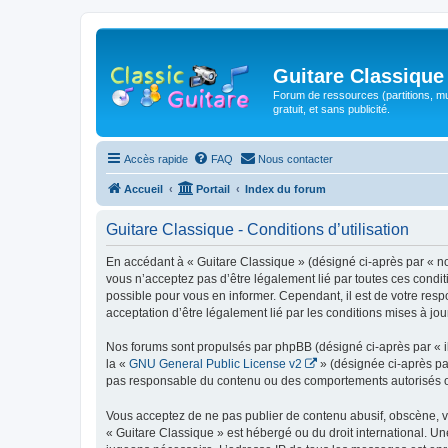
Guitare Classique
Forum de ressources (partitions, mu
gratuit, et sans publicité.
Accès rapide
FAQ
Nous contacter
Accueil
Portail
Index du forum
Guitare Classique - Conditions d’utilisation
En accédant à « Guitare Classique » (désigné ci-après par « nous
vous n’acceptez pas d’être légalement lié par toutes ces condit
possible pour vous en informer. Cependant, il est de votre respo
acceptation d’être légalement lié par les conditions mises à jou
Nos forums sont propulsés par phpBB (désigné ci-après par « il
la «
GNU General Public License v2
» (désignée ci-après pa
pas responsable du contenu ou des comportements autorisés ou i
Vous acceptez de ne pas publier de contenu abusif, obscène, vul
« Guitare Classique » est hébergé ou du droit international. Un