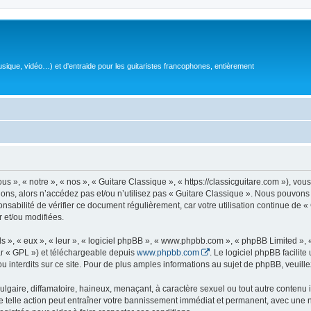
sique, vidéo…) et d'entraide pour les guitaristes francophones, entièrement
 », « notre », « nos », « Guitare Classique », « https://classicguitare.com »), vous
ions, alors n’accédez pas et/ou n’utilisez pas « Guitare Classique ». Nous pouvons 
nsabilité de vérifier ce document régulièrement, car votre utilisation continue de «
r et/ou modifiées.
s », « eux », « leur », « logiciel phpBB », « www.phpbb.com », « phpBB Limited »,
r « GPL ») et téléchargeable depuis
www.phpbb.com
. Le logiciel phpBB facilit
nterdits sur ce site. Pour de plus amples informations au sujet de phpBB, veuille
gaire, diffamatoire, haineux, menaçant, à caractère sexuel ou tout autre contenu ill
e telle action peut entraîner votre bannissement immédiat et permanent, avec une not