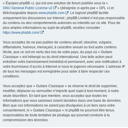
« Équipes phpBB »), qui est une solution de forum publiée sous la «
GNU General Public License v2
» (désignée ci-après par « GPL ») et
téléchargeable depuis
www.phpbb.com
. Le logiciel phpBB facilite
uniquement les discussions sur Internet ; phpBB Limited n’est pas responsable
du contenu ou des comportements autorisés ou interdits sur ce site. Pour de
plus amples informations au sujet de phpBB, veuillez consulter :
https://www.phpbb.com/
.
Vous acceptez de ne pas publier de contenu abusif, obscène, vulgaire,
diffamatoire, haineux, menaçant, à caractère sexuel ou tout autre contenu
illicite, que ce soit en vertu des lois de votre pays, du pays où « Guitare
Classique » est hébergé ou du droit international. Une telle action peut
entraîner votre bannissement immédiat et permanent, avec une notification à
votre fournisseur d’accès à Internet si nous le jugeons nécessaire. L’adresse IP
de tous les messages est enregistrée pour aider à faire respecter ces
conditions.
Vous acceptez que « Guitare Classique » se réserve le droit de supprimer,
modifier, déplacer ou verrouiller n’importe quel sujet à tout moment, à notre
seule discrétion. En tant que membre, vous acceptez que toutes les
informations que vous saisissez soient stockées dans une base de données.
Bien que ces informations ne soient pas divulguées à un tiers sans votre
consentement, ni « Guitare Classique » ni phpBB ne pourront être tenus
responsables de toute tentative de piratage qui pourrait conduire à la
compromission des données.