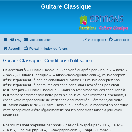
Guitare Classique
FAQ
Nous contacter
S’enregistrer
Connexion
Accueil
Portail
Index du forum
Guitare Classique - Conditions d’utilisation
En accédant à « Guitare Classique » (désigné ci-après par « nous », « notre »,
« nos », « Guitare Classique », « https://classicguitare.com »), vous acceptez
d’être légalement lié par les conditions suivantes. Si vous n’acceptez pas
d’être légalement lié par toutes ces conditions, alors n’accédez pas et/ou
n’utilisez pas « Guitare Classique ». Nous pouvons modifier ces conditions à
tout moment et ferons tout notre possible pour vous en informer. Cependant, il
est de votre responsabilité de vérifier ce document régulièrement, car votre
utilisation continue de « Guitare Classique » après toute modification constitue
votre acceptation d’être légalement lié par les conditions mises à jour et/ou
modifiées.
Nos forums sont propulsés par phpBB (désigné ci-après par « ils », « eux »,
« leur », « logiciel phpBB », « www.phpbb.com », « phpBB Limited »,