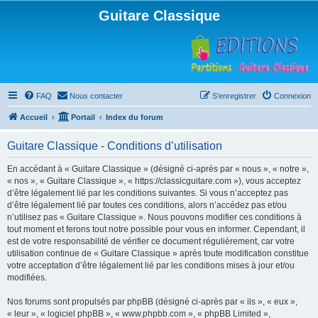
Guitare Classique
FAQ
Nous contacter
S’enregistrer
Connexion
Accueil
Portail
Index du forum
Guitare Classique - Conditions d’utilisation
En accédant à « Guitare Classique » (désigné ci-après par « nous », « notre »,
« nos », « Guitare Classique », « https://classicguitare.com »), vous acceptez
d’être légalement lié par les conditions suivantes. Si vous n’acceptez pas
d’être légalement lié par toutes ces conditions, alors n’accédez pas et/ou
n’utilisez pas « Guitare Classique ». Nous pouvons modifier ces conditions à
tout moment et ferons tout notre possible pour vous en informer. Cependant, il
est de votre responsabilité de vérifier ce document régulièrement, car votre
utilisation continue de « Guitare Classique » après toute modification constitue
votre acceptation d’être légalement lié par les conditions mises à jour et/ou
modifiées.
Nos forums sont propulsés par phpBB (désigné ci-après par « ils », « eux »,
« leur », « logiciel phpBB », « www.phpbb.com », « phpBB Limited »,