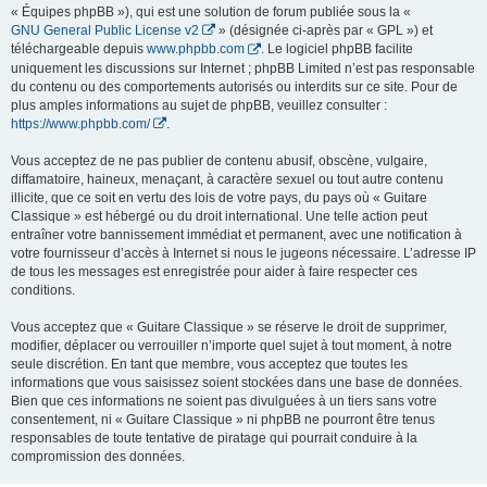
« Équipes phpBB »), qui est une solution de forum publiée sous la «
GNU General Public License v2
» (désignée ci-après par « GPL ») et
téléchargeable depuis
www.phpbb.com
. Le logiciel phpBB facilite
uniquement les discussions sur Internet ; phpBB Limited n’est pas responsable
du contenu ou des comportements autorisés ou interdits sur ce site. Pour de
plus amples informations au sujet de phpBB, veuillez consulter :
https://www.phpbb.com/
.
Vous acceptez de ne pas publier de contenu abusif, obscène, vulgaire,
diffamatoire, haineux, menaçant, à caractère sexuel ou tout autre contenu
illicite, que ce soit en vertu des lois de votre pays, du pays où « Guitare
Classique » est hébergé ou du droit international. Une telle action peut
entraîner votre bannissement immédiat et permanent, avec une notification à
votre fournisseur d’accès à Internet si nous le jugeons nécessaire. L’adresse IP
de tous les messages est enregistrée pour aider à faire respecter ces
conditions.
Vous acceptez que « Guitare Classique » se réserve le droit de supprimer,
modifier, déplacer ou verrouiller n’importe quel sujet à tout moment, à notre
seule discrétion. En tant que membre, vous acceptez que toutes les
informations que vous saisissez soient stockées dans une base de données.
Bien que ces informations ne soient pas divulguées à un tiers sans votre
consentement, ni « Guitare Classique » ni phpBB ne pourront être tenus
responsables de toute tentative de piratage qui pourrait conduire à la
compromission des données.