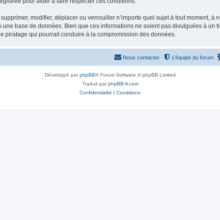
gistrée pour aider à faire respecter ces conditions.
supprimer, modifier, déplacer ou verrouiller n’importe quel sujet à tout moment, à
s une base de données. Bien que ces informations ne soient pas divulguées à un ti
de piratage qui pourrait conduire à la compromission des données.
Nous contacter
L’équipe du forum
Développé par
phpBB
® Forum Software © phpBB Limited
Traduit par
phpBB-fr.com
Confidentialité
|
Conditions