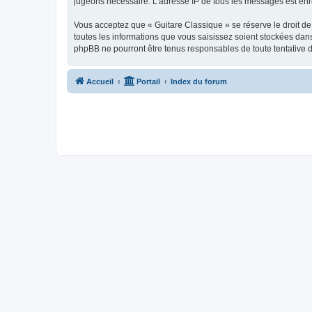
jugeons nécessaire. L’adresse IP de tous les messages est enre
Vous acceptez que « Guitare Classique » se réserve le droit de 
toutes les informations que vous saisissez soient stockées dan
phpBB ne pourront être tenus responsables de toute tentative 
Accueil
Portail
Index du forum