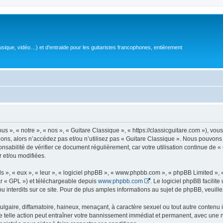
sique, vidéo…) et d'entraide pour les guitaristes francophones, entièrement
 », « notre », « nos », « Guitare Classique », « https://classicguitare.com »), vous
ions, alors n’accédez pas et/ou n’utilisez pas « Guitare Classique ». Nous pouvons 
nsabilité de vérifier ce document régulièrement, car votre utilisation continue de «
r et/ou modifiées.
s », « eux », « leur », « logiciel phpBB », « www.phpbb.com », « phpBB Limited »,
r « GPL ») et téléchargeable depuis
www.phpbb.com
. Le logiciel phpBB facilit
nterdits sur ce site. Pour de plus amples informations au sujet de phpBB, veuille
gaire, diffamatoire, haineux, menaçant, à caractère sexuel ou tout autre contenu ill
e telle action peut entraîner votre bannissement immédiat et permanent, avec une not