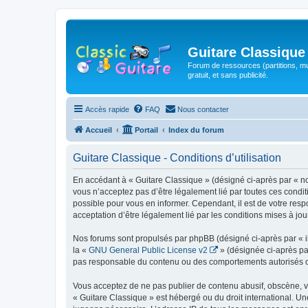
Guitare Classique
Forum de ressources (partitions, mu
gratuit, et sans publicité.
Accès rapide
FAQ
Nous contacter
Accueil
Portail
Index du forum
Guitare Classique - Conditions d’utilisation
En accédant à « Guitare Classique » (désigné ci-après par « nous
vous n’acceptez pas d’être légalement lié par toutes ces condit
possible pour vous en informer. Cependant, il est de votre respo
acceptation d’être légalement lié par les conditions mises à jou
Nos forums sont propulsés par phpBB (désigné ci-après par « il
la «
GNU General Public License v2
» (désignée ci-après pa
pas responsable du contenu ou des comportements autorisés ou i
Vous acceptez de ne pas publier de contenu abusif, obscène, vul
« Guitare Classique » est hébergé ou du droit international. Un