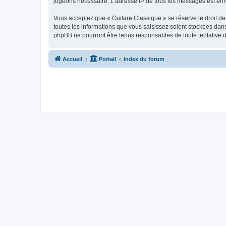
jugeons nécessaire. L’adresse IP de tous les messages est enre
Vous acceptez que « Guitare Classique » se réserve le droit de 
toutes les informations que vous saisissez soient stockées dan
phpBB ne pourront être tenus responsables de toute tentative 
Accueil
Portail
Index du forum