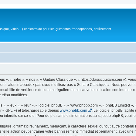
sique, vidéo…) et d'entraide pour les guitaristes francophones, entièrement
 », « notre », « nos », « Guitare Classique », « https://classicguitare.com »), vous
ions, alors n’accédez pas et/ou n’utilisez pas « Guitare Classique ». Nous pouvons 
nsabilité de vérifier ce document régulièrement, car votre utilisation continue de «
r et/ou modifiées.
s », « eux », « leur », « logiciel phpBB », « www.phpbb.com », « phpBB Limited »,
r « GPL ») et téléchargeable depuis
www.phpbb.com
. Le logiciel phpBB facilit
nterdits sur ce site. Pour de plus amples informations au sujet de phpBB, veuille
gaire, diffamatoire, haineux, menaçant, à caractère sexuel ou tout autre contenu ill
e telle action peut entraîner votre bannissement immédiat et permanent, avec une not