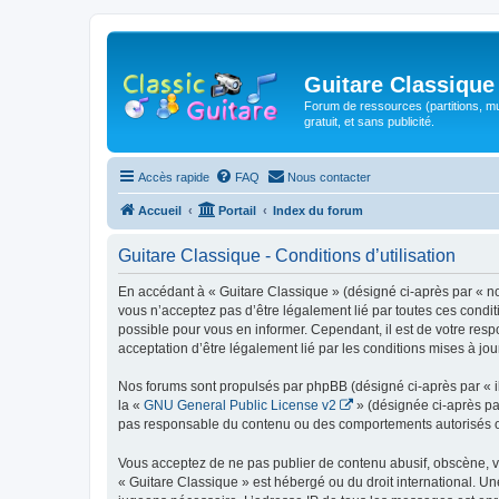
Guitare Classique
Forum de ressources (partitions, mu
gratuit, et sans publicité.
Accès rapide
FAQ
Nous contacter
Accueil
Portail
Index du forum
Guitare Classique - Conditions d’utilisation
En accédant à « Guitare Classique » (désigné ci-après par « nous
vous n’acceptez pas d’être légalement lié par toutes ces condit
possible pour vous en informer. Cependant, il est de votre respo
acceptation d’être légalement lié par les conditions mises à jou
Nos forums sont propulsés par phpBB (désigné ci-après par « il
la «
GNU General Public License v2
» (désignée ci-après pa
pas responsable du contenu ou des comportements autorisés ou i
Vous acceptez de ne pas publier de contenu abusif, obscène, vul
« Guitare Classique » est hébergé ou du droit international. Un