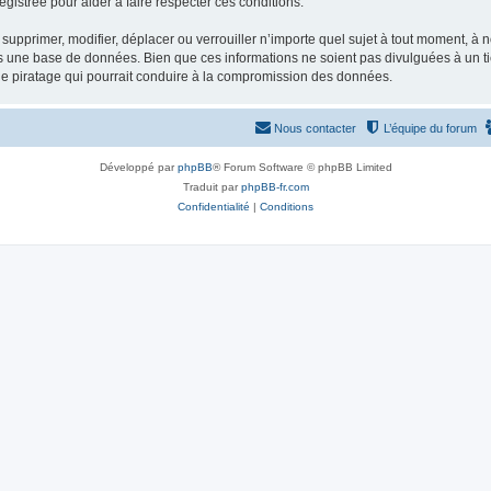
gistrée pour aider à faire respecter ces conditions.
supprimer, modifier, déplacer ou verrouiller n’importe quel sujet à tout moment, à
s une base de données. Bien que ces informations ne soient pas divulguées à un ti
de piratage qui pourrait conduire à la compromission des données.
Nous contacter
L’équipe du forum
Développé par
phpBB
® Forum Software © phpBB Limited
Traduit par
phpBB-fr.com
Confidentialité
|
Conditions