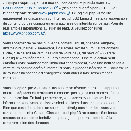
« Équipes phpBB »), qui est une solution de forum publiée sous la «
GNU General Public License v2
» (désignée ci-après par « GPL ») et
téléchargeable depuis
www.phpbb.com
. Le logiciel phpBB facilite
uniquement les discussions sur Internet ; phpBB Limited n’est pas responsable
du contenu ou des comportements autorisés ou interdits sur ce site. Pour de
plus amples informations au sujet de phpBB, veuillez consulter :
https://www.phpbb.com/
.
Vous acceptez de ne pas publier de contenu abusif, obscène, vulgaire,
diffamatoire, haineux, menaçant, à caractère sexuel ou tout autre contenu
illicite, que ce soit en vertu des lois de votre pays, du pays où « Guitare
Classique » est hébergé ou du droit international. Une telle action peut
entraîner votre bannissement immédiat et permanent, avec une notification à
votre fournisseur d’accès à Internet si nous le jugeons nécessaire. L’adresse IP
de tous les messages est enregistrée pour aider à faire respecter ces
conditions.
Vous acceptez que « Guitare Classique » se réserve le droit de supprimer,
modifier, déplacer ou verrouiller n’importe quel sujet à tout moment, à notre
seule discrétion. En tant que membre, vous acceptez que toutes les
informations que vous saisissez soient stockées dans une base de données.
Bien que ces informations ne soient pas divulguées à un tiers sans votre
consentement, ni « Guitare Classique » ni phpBB ne pourront être tenus
responsables de toute tentative de piratage qui pourrait conduire à la
compromission des données.