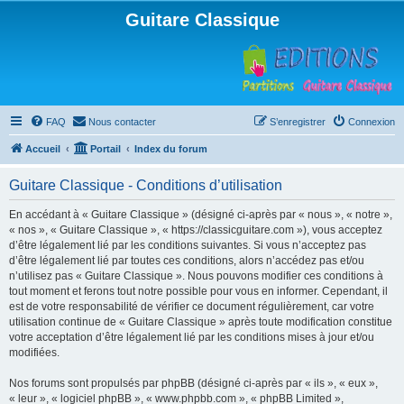
Guitare Classique
FAQ
Nous contacter
S’enregistrer
Connexion
Accueil
Portail
Index du forum
Guitare Classique - Conditions d’utilisation
En accédant à « Guitare Classique » (désigné ci-après par « nous », « notre »,
« nos », « Guitare Classique », « https://classicguitare.com »), vous acceptez
d’être légalement lié par les conditions suivantes. Si vous n’acceptez pas
d’être légalement lié par toutes ces conditions, alors n’accédez pas et/ou
n’utilisez pas « Guitare Classique ». Nous pouvons modifier ces conditions à
tout moment et ferons tout notre possible pour vous en informer. Cependant, il
est de votre responsabilité de vérifier ce document régulièrement, car votre
utilisation continue de « Guitare Classique » après toute modification constitue
votre acceptation d’être légalement lié par les conditions mises à jour et/ou
modifiées.
Nos forums sont propulsés par phpBB (désigné ci-après par « ils », « eux »,
« leur », « logiciel phpBB », « www.phpbb.com », « phpBB Limited »,