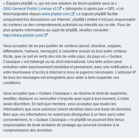
« Équipes phpBB »), qui est une solution de forum publiée sous la «
GNU General Public License v2
» (désignée ci-après par « GPL ») et
téléchargeable depuis
www.phpbb.com
. Le logiciel phpBB facilite
uniquement les discussions sur Internet ; phpBB Limited n’est pas responsable
du contenu ou des comportements autorisés ou interdits sur ce site. Pour de
plus amples informations au sujet de phpBB, veuillez consulter :
https://www.phpbb.com/
.
Vous acceptez de ne pas publier de contenu abusif, obscène, vulgaire,
diffamatoire, haineux, menaçant, à caractère sexuel ou tout autre contenu
illicite, que ce soit en vertu des lois de votre pays, du pays où « Guitare
Classique » est hébergé ou du droit international. Une telle action peut
entraîner votre bannissement immédiat et permanent, avec une notification à
votre fournisseur d’accès à Internet si nous le jugeons nécessaire. L’adresse IP
de tous les messages est enregistrée pour aider à faire respecter ces
conditions.
Vous acceptez que « Guitare Classique » se réserve le droit de supprimer,
modifier, déplacer ou verrouiller n’importe quel sujet à tout moment, à notre
seule discrétion. En tant que membre, vous acceptez que toutes les
informations que vous saisissez soient stockées dans une base de données.
Bien que ces informations ne soient pas divulguées à un tiers sans votre
consentement, ni « Guitare Classique » ni phpBB ne pourront être tenus
responsables de toute tentative de piratage qui pourrait conduire à la
compromission des données.