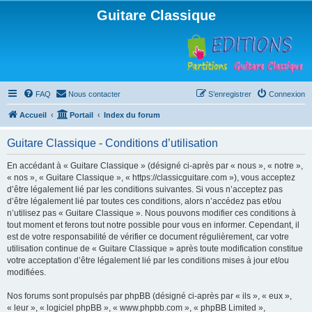
Guitare Classique
FAQ
Nous contacter
S’enregistrer
Connexion
Accueil
Portail
Index du forum
Guitare Classique - Conditions d’utilisation
En accédant à « Guitare Classique » (désigné ci-après par « nous », « notre »,
« nos », « Guitare Classique », « https://classicguitare.com »), vous acceptez
d’être légalement lié par les conditions suivantes. Si vous n’acceptez pas
d’être légalement lié par toutes ces conditions, alors n’accédez pas et/ou
n’utilisez pas « Guitare Classique ». Nous pouvons modifier ces conditions à
tout moment et ferons tout notre possible pour vous en informer. Cependant, il
est de votre responsabilité de vérifier ce document régulièrement, car votre
utilisation continue de « Guitare Classique » après toute modification constitue
votre acceptation d’être légalement lié par les conditions mises à jour et/ou
modifiées.
Nos forums sont propulsés par phpBB (désigné ci-après par « ils », « eux »,
« leur », « logiciel phpBB », « www.phpbb.com », « phpBB Limited »,