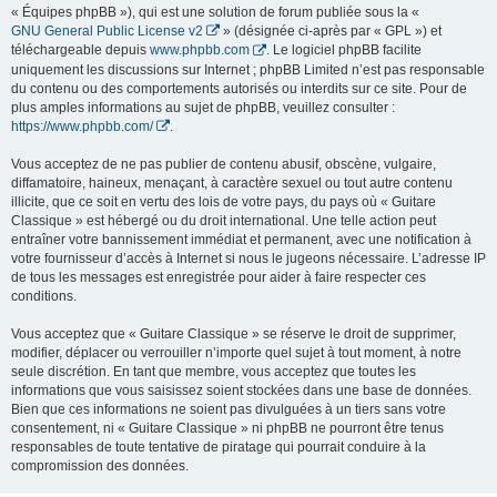
« Équipes phpBB »), qui est une solution de forum publiée sous la «
GNU General Public License v2
» (désignée ci-après par « GPL ») et
téléchargeable depuis
www.phpbb.com
. Le logiciel phpBB facilite
uniquement les discussions sur Internet ; phpBB Limited n’est pas responsable
du contenu ou des comportements autorisés ou interdits sur ce site. Pour de
plus amples informations au sujet de phpBB, veuillez consulter :
https://www.phpbb.com/
.
Vous acceptez de ne pas publier de contenu abusif, obscène, vulgaire,
diffamatoire, haineux, menaçant, à caractère sexuel ou tout autre contenu
illicite, que ce soit en vertu des lois de votre pays, du pays où « Guitare
Classique » est hébergé ou du droit international. Une telle action peut
entraîner votre bannissement immédiat et permanent, avec une notification à
votre fournisseur d’accès à Internet si nous le jugeons nécessaire. L’adresse IP
de tous les messages est enregistrée pour aider à faire respecter ces
conditions.
Vous acceptez que « Guitare Classique » se réserve le droit de supprimer,
modifier, déplacer ou verrouiller n’importe quel sujet à tout moment, à notre
seule discrétion. En tant que membre, vous acceptez que toutes les
informations que vous saisissez soient stockées dans une base de données.
Bien que ces informations ne soient pas divulguées à un tiers sans votre
consentement, ni « Guitare Classique » ni phpBB ne pourront être tenus
responsables de toute tentative de piratage qui pourrait conduire à la
compromission des données.