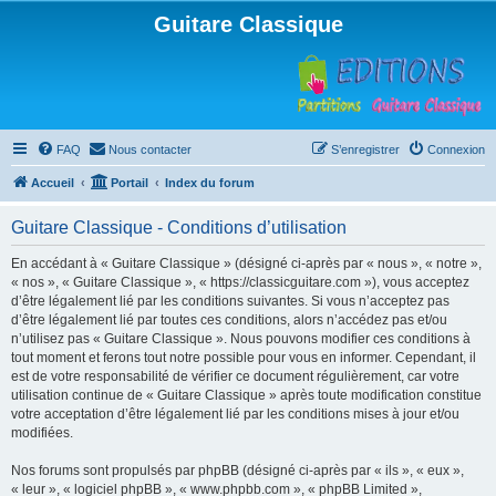
Guitare Classique
FAQ
Nous contacter
S’enregistrer
Connexion
Accueil
Portail
Index du forum
Guitare Classique - Conditions d’utilisation
En accédant à « Guitare Classique » (désigné ci-après par « nous », « notre »,
« nos », « Guitare Classique », « https://classicguitare.com »), vous acceptez
d’être légalement lié par les conditions suivantes. Si vous n’acceptez pas
d’être légalement lié par toutes ces conditions, alors n’accédez pas et/ou
n’utilisez pas « Guitare Classique ». Nous pouvons modifier ces conditions à
tout moment et ferons tout notre possible pour vous en informer. Cependant, il
est de votre responsabilité de vérifier ce document régulièrement, car votre
utilisation continue de « Guitare Classique » après toute modification constitue
votre acceptation d’être légalement lié par les conditions mises à jour et/ou
modifiées.
Nos forums sont propulsés par phpBB (désigné ci-après par « ils », « eux »,
« leur », « logiciel phpBB », « www.phpbb.com », « phpBB Limited »,