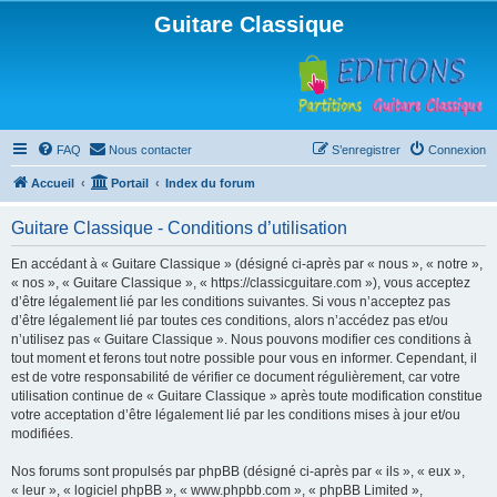
Guitare Classique
FAQ
Nous contacter
S’enregistrer
Connexion
Accueil
Portail
Index du forum
Guitare Classique - Conditions d’utilisation
En accédant à « Guitare Classique » (désigné ci-après par « nous », « notre »,
« nos », « Guitare Classique », « https://classicguitare.com »), vous acceptez
d’être légalement lié par les conditions suivantes. Si vous n’acceptez pas
d’être légalement lié par toutes ces conditions, alors n’accédez pas et/ou
n’utilisez pas « Guitare Classique ». Nous pouvons modifier ces conditions à
tout moment et ferons tout notre possible pour vous en informer. Cependant, il
est de votre responsabilité de vérifier ce document régulièrement, car votre
utilisation continue de « Guitare Classique » après toute modification constitue
votre acceptation d’être légalement lié par les conditions mises à jour et/ou
modifiées.
Nos forums sont propulsés par phpBB (désigné ci-après par « ils », « eux »,
« leur », « logiciel phpBB », « www.phpbb.com », « phpBB Limited »,