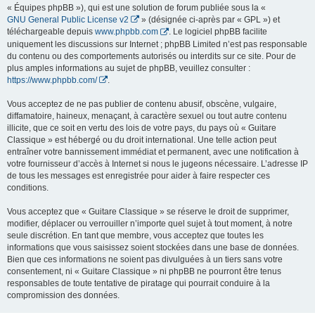
« Équipes phpBB »), qui est une solution de forum publiée sous la «
GNU General Public License v2
» (désignée ci-après par « GPL ») et
téléchargeable depuis
www.phpbb.com
. Le logiciel phpBB facilite
uniquement les discussions sur Internet ; phpBB Limited n’est pas responsable
du contenu ou des comportements autorisés ou interdits sur ce site. Pour de
plus amples informations au sujet de phpBB, veuillez consulter :
https://www.phpbb.com/
.
Vous acceptez de ne pas publier de contenu abusif, obscène, vulgaire,
diffamatoire, haineux, menaçant, à caractère sexuel ou tout autre contenu
illicite, que ce soit en vertu des lois de votre pays, du pays où « Guitare
Classique » est hébergé ou du droit international. Une telle action peut
entraîner votre bannissement immédiat et permanent, avec une notification à
votre fournisseur d’accès à Internet si nous le jugeons nécessaire. L’adresse IP
de tous les messages est enregistrée pour aider à faire respecter ces
conditions.
Vous acceptez que « Guitare Classique » se réserve le droit de supprimer,
modifier, déplacer ou verrouiller n’importe quel sujet à tout moment, à notre
seule discrétion. En tant que membre, vous acceptez que toutes les
informations que vous saisissez soient stockées dans une base de données.
Bien que ces informations ne soient pas divulguées à un tiers sans votre
consentement, ni « Guitare Classique » ni phpBB ne pourront être tenus
responsables de toute tentative de piratage qui pourrait conduire à la
compromission des données.