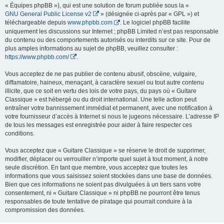
« Équipes phpBB »), qui est une solution de forum publiée sous la «
GNU General Public License v2
» (désignée ci-après par « GPL ») et
téléchargeable depuis
www.phpbb.com
. Le logiciel phpBB facilite
uniquement les discussions sur Internet ; phpBB Limited n’est pas responsable
du contenu ou des comportements autorisés ou interdits sur ce site. Pour de
plus amples informations au sujet de phpBB, veuillez consulter :
https://www.phpbb.com/
.
Vous acceptez de ne pas publier de contenu abusif, obscène, vulgaire,
diffamatoire, haineux, menaçant, à caractère sexuel ou tout autre contenu
illicite, que ce soit en vertu des lois de votre pays, du pays où « Guitare
Classique » est hébergé ou du droit international. Une telle action peut
entraîner votre bannissement immédiat et permanent, avec une notification à
votre fournisseur d’accès à Internet si nous le jugeons nécessaire. L’adresse IP
de tous les messages est enregistrée pour aider à faire respecter ces
conditions.
Vous acceptez que « Guitare Classique » se réserve le droit de supprimer,
modifier, déplacer ou verrouiller n’importe quel sujet à tout moment, à notre
seule discrétion. En tant que membre, vous acceptez que toutes les
informations que vous saisissez soient stockées dans une base de données.
Bien que ces informations ne soient pas divulguées à un tiers sans votre
consentement, ni « Guitare Classique » ni phpBB ne pourront être tenus
responsables de toute tentative de piratage qui pourrait conduire à la
compromission des données.