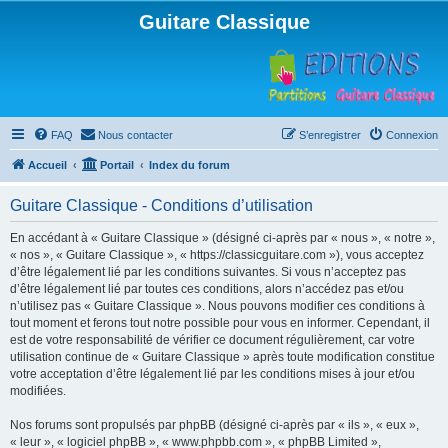
Guitare Classique
FAQ
Nous contacter
S’enregistrer
Connexion
Accueil
Portail
Index du forum
Guitare Classique - Conditions d’utilisation
En accédant à « Guitare Classique » (désigné ci-après par « nous », « notre »,
« nos », « Guitare Classique », « https://classicguitare.com »), vous acceptez
d’être légalement lié par les conditions suivantes. Si vous n’acceptez pas
d’être légalement lié par toutes ces conditions, alors n’accédez pas et/ou
n’utilisez pas « Guitare Classique ». Nous pouvons modifier ces conditions à
tout moment et ferons tout notre possible pour vous en informer. Cependant, il
est de votre responsabilité de vérifier ce document régulièrement, car votre
utilisation continue de « Guitare Classique » après toute modification constitue
votre acceptation d’être légalement lié par les conditions mises à jour et/ou
modifiées.
Nos forums sont propulsés par phpBB (désigné ci-après par « ils », « eux »,
« leur », « logiciel phpBB », « www.phpbb.com », « phpBB Limited »,