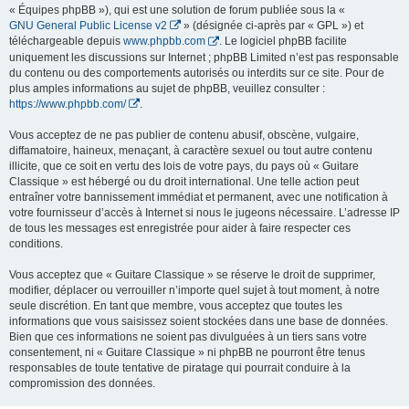
« Équipes phpBB »), qui est une solution de forum publiée sous la «
GNU General Public License v2
» (désignée ci-après par « GPL ») et
téléchargeable depuis
www.phpbb.com
. Le logiciel phpBB facilite
uniquement les discussions sur Internet ; phpBB Limited n’est pas responsable
du contenu ou des comportements autorisés ou interdits sur ce site. Pour de
plus amples informations au sujet de phpBB, veuillez consulter :
https://www.phpbb.com/
.
Vous acceptez de ne pas publier de contenu abusif, obscène, vulgaire,
diffamatoire, haineux, menaçant, à caractère sexuel ou tout autre contenu
illicite, que ce soit en vertu des lois de votre pays, du pays où « Guitare
Classique » est hébergé ou du droit international. Une telle action peut
entraîner votre bannissement immédiat et permanent, avec une notification à
votre fournisseur d’accès à Internet si nous le jugeons nécessaire. L’adresse IP
de tous les messages est enregistrée pour aider à faire respecter ces
conditions.
Vous acceptez que « Guitare Classique » se réserve le droit de supprimer,
modifier, déplacer ou verrouiller n’importe quel sujet à tout moment, à notre
seule discrétion. En tant que membre, vous acceptez que toutes les
informations que vous saisissez soient stockées dans une base de données.
Bien que ces informations ne soient pas divulguées à un tiers sans votre
consentement, ni « Guitare Classique » ni phpBB ne pourront être tenus
responsables de toute tentative de piratage qui pourrait conduire à la
compromission des données.