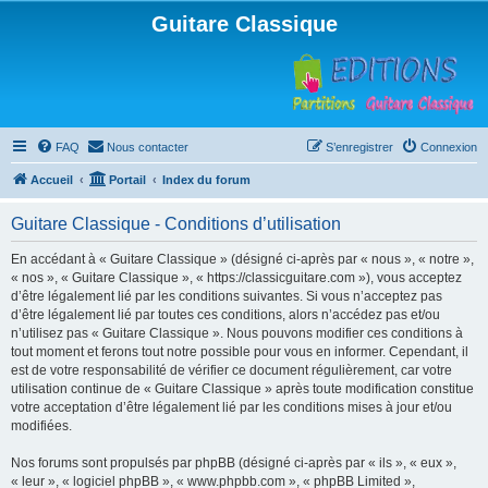
Guitare Classique
FAQ
Nous contacter
S’enregistrer
Connexion
Accueil
Portail
Index du forum
Guitare Classique - Conditions d’utilisation
En accédant à « Guitare Classique » (désigné ci-après par « nous », « notre »,
« nos », « Guitare Classique », « https://classicguitare.com »), vous acceptez
d’être légalement lié par les conditions suivantes. Si vous n’acceptez pas
d’être légalement lié par toutes ces conditions, alors n’accédez pas et/ou
n’utilisez pas « Guitare Classique ». Nous pouvons modifier ces conditions à
tout moment et ferons tout notre possible pour vous en informer. Cependant, il
est de votre responsabilité de vérifier ce document régulièrement, car votre
utilisation continue de « Guitare Classique » après toute modification constitue
votre acceptation d’être légalement lié par les conditions mises à jour et/ou
modifiées.
Nos forums sont propulsés par phpBB (désigné ci-après par « ils », « eux »,
« leur », « logiciel phpBB », « www.phpbb.com », « phpBB Limited »,