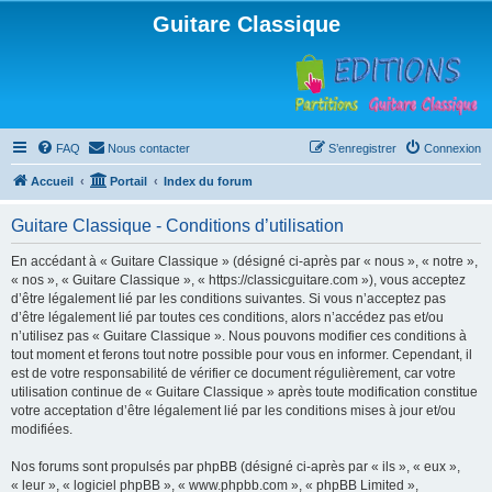
Guitare Classique
FAQ
Nous contacter
S’enregistrer
Connexion
Accueil
Portail
Index du forum
Guitare Classique - Conditions d’utilisation
En accédant à « Guitare Classique » (désigné ci-après par « nous », « notre »,
« nos », « Guitare Classique », « https://classicguitare.com »), vous acceptez
d’être légalement lié par les conditions suivantes. Si vous n’acceptez pas
d’être légalement lié par toutes ces conditions, alors n’accédez pas et/ou
n’utilisez pas « Guitare Classique ». Nous pouvons modifier ces conditions à
tout moment et ferons tout notre possible pour vous en informer. Cependant, il
est de votre responsabilité de vérifier ce document régulièrement, car votre
utilisation continue de « Guitare Classique » après toute modification constitue
votre acceptation d’être légalement lié par les conditions mises à jour et/ou
modifiées.
Nos forums sont propulsés par phpBB (désigné ci-après par « ils », « eux »,
« leur », « logiciel phpBB », « www.phpbb.com », « phpBB Limited »,