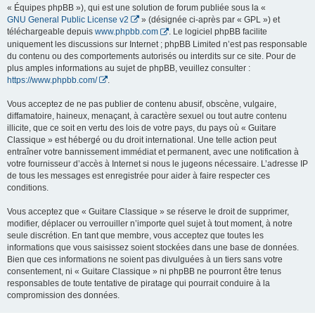
« Équipes phpBB »), qui est une solution de forum publiée sous la «
GNU General Public License v2
» (désignée ci-après par « GPL ») et
téléchargeable depuis
www.phpbb.com
. Le logiciel phpBB facilite
uniquement les discussions sur Internet ; phpBB Limited n’est pas responsable
du contenu ou des comportements autorisés ou interdits sur ce site. Pour de
plus amples informations au sujet de phpBB, veuillez consulter :
https://www.phpbb.com/
.
Vous acceptez de ne pas publier de contenu abusif, obscène, vulgaire,
diffamatoire, haineux, menaçant, à caractère sexuel ou tout autre contenu
illicite, que ce soit en vertu des lois de votre pays, du pays où « Guitare
Classique » est hébergé ou du droit international. Une telle action peut
entraîner votre bannissement immédiat et permanent, avec une notification à
votre fournisseur d’accès à Internet si nous le jugeons nécessaire. L’adresse IP
de tous les messages est enregistrée pour aider à faire respecter ces
conditions.
Vous acceptez que « Guitare Classique » se réserve le droit de supprimer,
modifier, déplacer ou verrouiller n’importe quel sujet à tout moment, à notre
seule discrétion. En tant que membre, vous acceptez que toutes les
informations que vous saisissez soient stockées dans une base de données.
Bien que ces informations ne soient pas divulguées à un tiers sans votre
consentement, ni « Guitare Classique » ni phpBB ne pourront être tenus
responsables de toute tentative de piratage qui pourrait conduire à la
compromission des données.