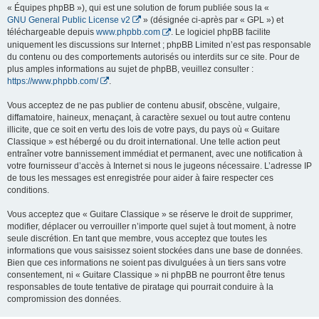
« Équipes phpBB »), qui est une solution de forum publiée sous la «
GNU General Public License v2
» (désignée ci-après par « GPL ») et
téléchargeable depuis
www.phpbb.com
. Le logiciel phpBB facilite
uniquement les discussions sur Internet ; phpBB Limited n’est pas responsable
du contenu ou des comportements autorisés ou interdits sur ce site. Pour de
plus amples informations au sujet de phpBB, veuillez consulter :
https://www.phpbb.com/
.
Vous acceptez de ne pas publier de contenu abusif, obscène, vulgaire,
diffamatoire, haineux, menaçant, à caractère sexuel ou tout autre contenu
illicite, que ce soit en vertu des lois de votre pays, du pays où « Guitare
Classique » est hébergé ou du droit international. Une telle action peut
entraîner votre bannissement immédiat et permanent, avec une notification à
votre fournisseur d’accès à Internet si nous le jugeons nécessaire. L’adresse IP
de tous les messages est enregistrée pour aider à faire respecter ces
conditions.
Vous acceptez que « Guitare Classique » se réserve le droit de supprimer,
modifier, déplacer ou verrouiller n’importe quel sujet à tout moment, à notre
seule discrétion. En tant que membre, vous acceptez que toutes les
informations que vous saisissez soient stockées dans une base de données.
Bien que ces informations ne soient pas divulguées à un tiers sans votre
consentement, ni « Guitare Classique » ni phpBB ne pourront être tenus
responsables de toute tentative de piratage qui pourrait conduire à la
compromission des données.