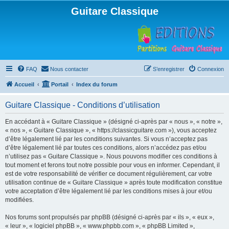
Guitare Classique
FAQ
Nous contacter
S’enregistrer
Connexion
Accueil
Portail
Index du forum
Guitare Classique - Conditions d’utilisation
En accédant à « Guitare Classique » (désigné ci-après par « nous », « notre »,
« nos », « Guitare Classique », « https://classicguitare.com »), vous acceptez
d’être légalement lié par les conditions suivantes. Si vous n’acceptez pas
d’être légalement lié par toutes ces conditions, alors n’accédez pas et/ou
n’utilisez pas « Guitare Classique ». Nous pouvons modifier ces conditions à
tout moment et ferons tout notre possible pour vous en informer. Cependant, il
est de votre responsabilité de vérifier ce document régulièrement, car votre
utilisation continue de « Guitare Classique » après toute modification constitue
votre acceptation d’être légalement lié par les conditions mises à jour et/ou
modifiées.
Nos forums sont propulsés par phpBB (désigné ci-après par « ils », « eux »,
« leur », « logiciel phpBB », « www.phpbb.com », « phpBB Limited »,