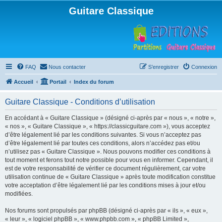
Guitare Classique
FAQ
Nous contacter
S’enregistrer
Connexion
Accueil
Portail
Index du forum
Guitare Classique - Conditions d’utilisation
En accédant à « Guitare Classique » (désigné ci-après par « nous », « notre »,
« nos », « Guitare Classique », « https://classicguitare.com »), vous acceptez
d’être légalement lié par les conditions suivantes. Si vous n’acceptez pas
d’être légalement lié par toutes ces conditions, alors n’accédez pas et/ou
n’utilisez pas « Guitare Classique ». Nous pouvons modifier ces conditions à
tout moment et ferons tout notre possible pour vous en informer. Cependant, il
est de votre responsabilité de vérifier ce document régulièrement, car votre
utilisation continue de « Guitare Classique » après toute modification constitue
votre acceptation d’être légalement lié par les conditions mises à jour et/ou
modifiées.
Nos forums sont propulsés par phpBB (désigné ci-après par « ils », « eux »,
« leur », « logiciel phpBB », « www.phpbb.com », « phpBB Limited »,