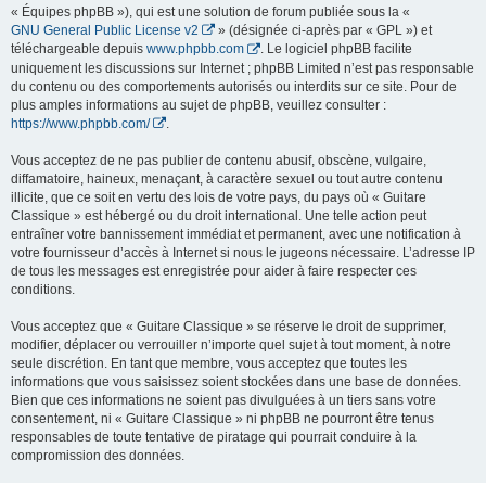
« Équipes phpBB »), qui est une solution de forum publiée sous la «
GNU General Public License v2
» (désignée ci-après par « GPL ») et
téléchargeable depuis
www.phpbb.com
. Le logiciel phpBB facilite
uniquement les discussions sur Internet ; phpBB Limited n’est pas responsable
du contenu ou des comportements autorisés ou interdits sur ce site. Pour de
plus amples informations au sujet de phpBB, veuillez consulter :
https://www.phpbb.com/
.
Vous acceptez de ne pas publier de contenu abusif, obscène, vulgaire,
diffamatoire, haineux, menaçant, à caractère sexuel ou tout autre contenu
illicite, que ce soit en vertu des lois de votre pays, du pays où « Guitare
Classique » est hébergé ou du droit international. Une telle action peut
entraîner votre bannissement immédiat et permanent, avec une notification à
votre fournisseur d’accès à Internet si nous le jugeons nécessaire. L’adresse IP
de tous les messages est enregistrée pour aider à faire respecter ces
conditions.
Vous acceptez que « Guitare Classique » se réserve le droit de supprimer,
modifier, déplacer ou verrouiller n’importe quel sujet à tout moment, à notre
seule discrétion. En tant que membre, vous acceptez que toutes les
informations que vous saisissez soient stockées dans une base de données.
Bien que ces informations ne soient pas divulguées à un tiers sans votre
consentement, ni « Guitare Classique » ni phpBB ne pourront être tenus
responsables de toute tentative de piratage qui pourrait conduire à la
compromission des données.