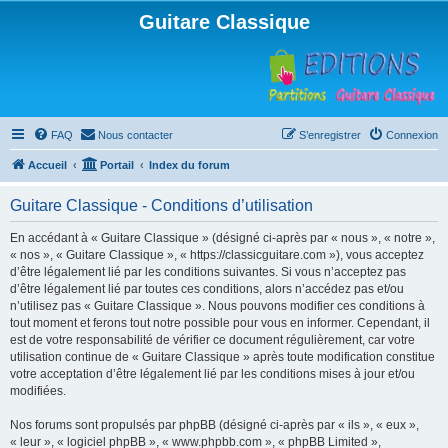
Guitare Classique
FAQ
Nous contacter
S’enregistrer
Connexion
Accueil
Portail
Index du forum
Guitare Classique - Conditions d’utilisation
En accédant à « Guitare Classique » (désigné ci-après par « nous », « notre »,
« nos », « Guitare Classique », « https://classicguitare.com »), vous acceptez
d’être légalement lié par les conditions suivantes. Si vous n’acceptez pas
d’être légalement lié par toutes ces conditions, alors n’accédez pas et/ou
n’utilisez pas « Guitare Classique ». Nous pouvons modifier ces conditions à
tout moment et ferons tout notre possible pour vous en informer. Cependant, il
est de votre responsabilité de vérifier ce document régulièrement, car votre
utilisation continue de « Guitare Classique » après toute modification constitue
votre acceptation d’être légalement lié par les conditions mises à jour et/ou
modifiées.
Nos forums sont propulsés par phpBB (désigné ci-après par « ils », « eux »,
« leur », « logiciel phpBB », « www.phpbb.com », « phpBB Limited »,