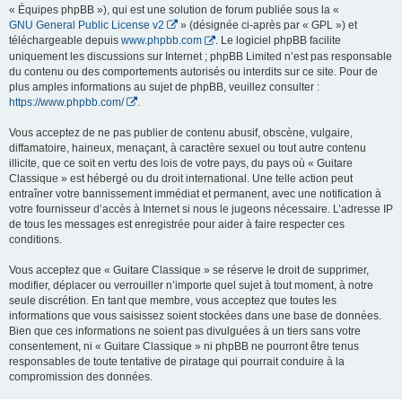
« Équipes phpBB »), qui est une solution de forum publiée sous la «
GNU General Public License v2
» (désignée ci-après par « GPL ») et
téléchargeable depuis
www.phpbb.com
. Le logiciel phpBB facilite
uniquement les discussions sur Internet ; phpBB Limited n’est pas responsable
du contenu ou des comportements autorisés ou interdits sur ce site. Pour de
plus amples informations au sujet de phpBB, veuillez consulter :
https://www.phpbb.com/
.
Vous acceptez de ne pas publier de contenu abusif, obscène, vulgaire,
diffamatoire, haineux, menaçant, à caractère sexuel ou tout autre contenu
illicite, que ce soit en vertu des lois de votre pays, du pays où « Guitare
Classique » est hébergé ou du droit international. Une telle action peut
entraîner votre bannissement immédiat et permanent, avec une notification à
votre fournisseur d’accès à Internet si nous le jugeons nécessaire. L’adresse IP
de tous les messages est enregistrée pour aider à faire respecter ces
conditions.
Vous acceptez que « Guitare Classique » se réserve le droit de supprimer,
modifier, déplacer ou verrouiller n’importe quel sujet à tout moment, à notre
seule discrétion. En tant que membre, vous acceptez que toutes les
informations que vous saisissez soient stockées dans une base de données.
Bien que ces informations ne soient pas divulguées à un tiers sans votre
consentement, ni « Guitare Classique » ni phpBB ne pourront être tenus
responsables de toute tentative de piratage qui pourrait conduire à la
compromission des données.