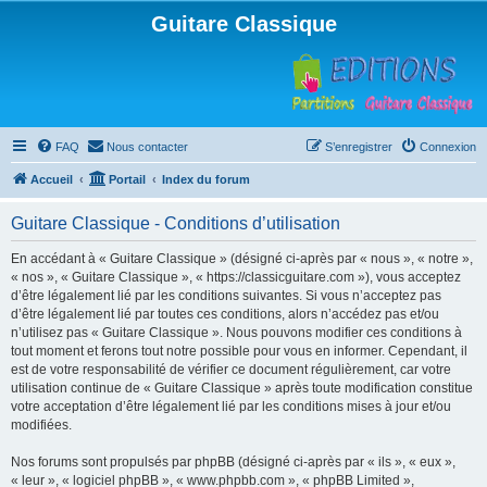
Guitare Classique
FAQ
Nous contacter
S’enregistrer
Connexion
Accueil
Portail
Index du forum
Guitare Classique - Conditions d’utilisation
En accédant à « Guitare Classique » (désigné ci-après par « nous », « notre »,
« nos », « Guitare Classique », « https://classicguitare.com »), vous acceptez
d’être légalement lié par les conditions suivantes. Si vous n’acceptez pas
d’être légalement lié par toutes ces conditions, alors n’accédez pas et/ou
n’utilisez pas « Guitare Classique ». Nous pouvons modifier ces conditions à
tout moment et ferons tout notre possible pour vous en informer. Cependant, il
est de votre responsabilité de vérifier ce document régulièrement, car votre
utilisation continue de « Guitare Classique » après toute modification constitue
votre acceptation d’être légalement lié par les conditions mises à jour et/ou
modifiées.
Nos forums sont propulsés par phpBB (désigné ci-après par « ils », « eux »,
« leur », « logiciel phpBB », « www.phpbb.com », « phpBB Limited »,