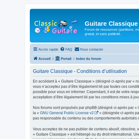
Guitare Classique
Forum de ressources (partitions, mu
gratuit, et sans publicité.
Accès rapide
FAQ
Nous contacter
Accueil
Portail
Index du forum
Guitare Classique - Conditions d’utilisation
En accédant à « Guitare Classique » (désigné ci-après par « nous
vous n’acceptez pas d’être légalement lié par toutes ces condit
possible pour vous en informer. Cependant, il est de votre respo
acceptation d’être légalement lié par les conditions mises à jou
Nos forums sont propulsés par phpBB (désigné ci-après par « il
la «
GNU General Public License v2
» (désignée ci-après pa
pas responsable du contenu ou des comportements autorisés ou i
Vous acceptez de ne pas publier de contenu abusif, obscène, vul
« Guitare Classique » est hébergé ou du droit international. Un