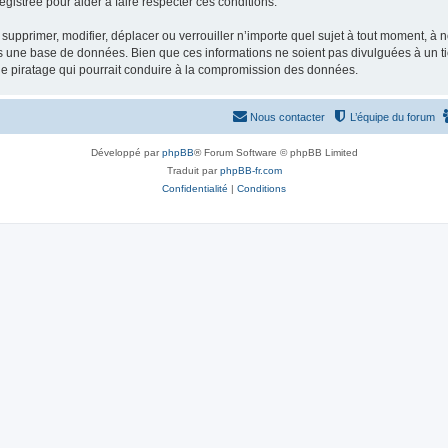
gistrée pour aider à faire respecter ces conditions.
supprimer, modifier, déplacer ou verrouiller n’importe quel sujet à tout moment, à
s une base de données. Bien que ces informations ne soient pas divulguées à un ti
de piratage qui pourrait conduire à la compromission des données.
Nous contacter
L’équipe du forum
Développé par
phpBB
® Forum Software © phpBB Limited
Traduit par
phpBB-fr.com
Confidentialité
|
Conditions