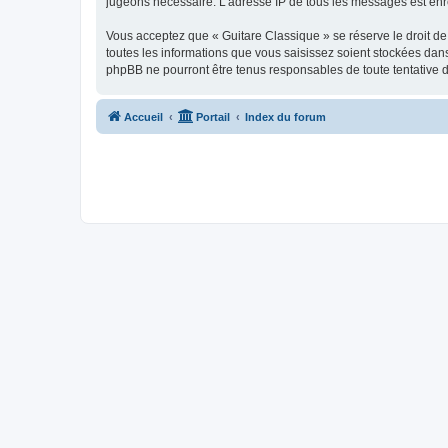
jugeons nécessaire. L’adresse IP de tous les messages est enre
Vous acceptez que « Guitare Classique » se réserve le droit de 
toutes les informations que vous saisissez soient stockées dan
phpBB ne pourront être tenus responsables de toute tentative 
Accueil
Portail
Index du forum