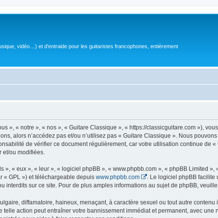
sique, vidéo…) et d'entraide pour les guitaristes francophones, entièrement
 », « notre », « nos », « Guitare Classique », « https://classicguitare.com »), vous
ions, alors n’accédez pas et/ou n’utilisez pas « Guitare Classique ». Nous pouvons 
nsabilité de vérifier ce document régulièrement, car votre utilisation continue de «
r et/ou modifiées.
s », « eux », « leur », « logiciel phpBB », « www.phpbb.com », « phpBB Limited »,
r « GPL ») et téléchargeable depuis
www.phpbb.com
. Le logiciel phpBB facilit
nterdits sur ce site. Pour de plus amples informations au sujet de phpBB, veuille
gaire, diffamatoire, haineux, menaçant, à caractère sexuel ou tout autre contenu ill
e telle action peut entraîner votre bannissement immédiat et permanent, avec une not