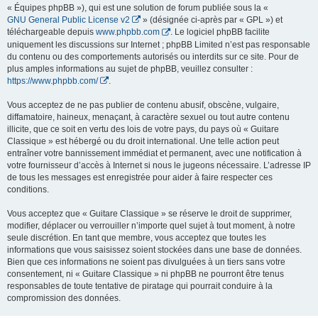
« Équipes phpBB »), qui est une solution de forum publiée sous la «
GNU General Public License v2
» (désignée ci-après par « GPL ») et
téléchargeable depuis
www.phpbb.com
. Le logiciel phpBB facilite
uniquement les discussions sur Internet ; phpBB Limited n’est pas responsable
du contenu ou des comportements autorisés ou interdits sur ce site. Pour de
plus amples informations au sujet de phpBB, veuillez consulter :
https://www.phpbb.com/
.
Vous acceptez de ne pas publier de contenu abusif, obscène, vulgaire,
diffamatoire, haineux, menaçant, à caractère sexuel ou tout autre contenu
illicite, que ce soit en vertu des lois de votre pays, du pays où « Guitare
Classique » est hébergé ou du droit international. Une telle action peut
entraîner votre bannissement immédiat et permanent, avec une notification à
votre fournisseur d’accès à Internet si nous le jugeons nécessaire. L’adresse IP
de tous les messages est enregistrée pour aider à faire respecter ces
conditions.
Vous acceptez que « Guitare Classique » se réserve le droit de supprimer,
modifier, déplacer ou verrouiller n’importe quel sujet à tout moment, à notre
seule discrétion. En tant que membre, vous acceptez que toutes les
informations que vous saisissez soient stockées dans une base de données.
Bien que ces informations ne soient pas divulguées à un tiers sans votre
consentement, ni « Guitare Classique » ni phpBB ne pourront être tenus
responsables de toute tentative de piratage qui pourrait conduire à la
compromission des données.