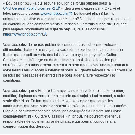
« Équipes phpBB »), qui est une solution de forum publiée sous la «
GNU General Public License v2
» (désignée ci-après par « GPL ») et
téléchargeable depuis
www.phpbb.com
. Le logiciel phpBB facilite
uniquement les discussions sur Internet ; phpBB Limited n’est pas responsable
du contenu ou des comportements autorisés ou interdits sur ce site. Pour de
plus amples informations au sujet de phpBB, veuillez consulter :
https://www.phpbb.com/
.
Vous acceptez de ne pas publier de contenu abusif, obscène, vulgaire,
diffamatoire, haineux, menaçant, à caractère sexuel ou tout autre contenu
illicite, que ce soit en vertu des lois de votre pays, du pays où « Guitare
Classique » est hébergé ou du droit international. Une telle action peut
entraîner votre bannissement immédiat et permanent, avec une notification à
votre fournisseur d’accès à Internet si nous le jugeons nécessaire. L’adresse IP
de tous les messages est enregistrée pour aider à faire respecter ces
conditions.
Vous acceptez que « Guitare Classique » se réserve le droit de supprimer,
modifier, déplacer ou verrouiller n’importe quel sujet à tout moment, à notre
seule discrétion. En tant que membre, vous acceptez que toutes les
informations que vous saisissez soient stockées dans une base de données.
Bien que ces informations ne soient pas divulguées à un tiers sans votre
consentement, ni « Guitare Classique » ni phpBB ne pourront être tenus
responsables de toute tentative de piratage qui pourrait conduire à la
compromission des données.