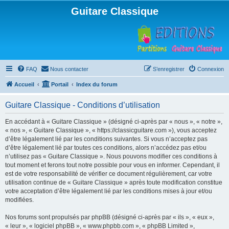
Guitare Classique
FAQ
Nous contacter
S’enregistrer
Connexion
Accueil
Portail
Index du forum
Guitare Classique - Conditions d’utilisation
En accédant à « Guitare Classique » (désigné ci-après par « nous », « notre »,
« nos », « Guitare Classique », « https://classicguitare.com »), vous acceptez
d’être légalement lié par les conditions suivantes. Si vous n’acceptez pas
d’être légalement lié par toutes ces conditions, alors n’accédez pas et/ou
n’utilisez pas « Guitare Classique ». Nous pouvons modifier ces conditions à
tout moment et ferons tout notre possible pour vous en informer. Cependant, il
est de votre responsabilité de vérifier ce document régulièrement, car votre
utilisation continue de « Guitare Classique » après toute modification constitue
votre acceptation d’être légalement lié par les conditions mises à jour et/ou
modifiées.
Nos forums sont propulsés par phpBB (désigné ci-après par « ils », « eux »,
« leur », « logiciel phpBB », « www.phpbb.com », « phpBB Limited »,