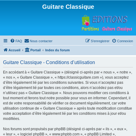
Guitare Classique
FAQ
Nous contacter
S’enregistrer
Connexion
Accueil
Portail
Index du forum
Guitare Classique - Conditions d’utilisation
En accédant à « Guitare Classique » (désigné ci-après par « nous », « notre »,
« nos », « Guitare Classique », « https://classicguitare.com »), vous acceptez
d’être légalement lié par les conditions suivantes. Si vous n’acceptez pas
d’être légalement lié par toutes ces conditions, alors n’accédez pas et/ou
n’utilisez pas « Guitare Classique ». Nous pouvons modifier ces conditions à
tout moment et ferons tout notre possible pour vous en informer. Cependant, il
est de votre responsabilité de vérifier ce document régulièrement, car votre
utilisation continue de « Guitare Classique » après toute modification constitue
votre acceptation d’être légalement lié par les conditions mises à jour et/ou
modifiées.
Nos forums sont propulsés par phpBB (désigné ci-après par « ils », « eux »,
« leur », « logiciel phpBB », « www.phpbb.com », « phpBB Limited »,