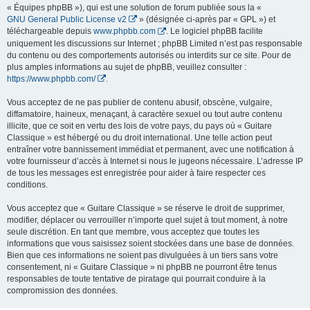
« Équipes phpBB »), qui est une solution de forum publiée sous la «
GNU General Public License v2
» (désignée ci-après par « GPL ») et
téléchargeable depuis
www.phpbb.com
. Le logiciel phpBB facilite
uniquement les discussions sur Internet ; phpBB Limited n’est pas responsable
du contenu ou des comportements autorisés ou interdits sur ce site. Pour de
plus amples informations au sujet de phpBB, veuillez consulter :
https://www.phpbb.com/
.
Vous acceptez de ne pas publier de contenu abusif, obscène, vulgaire,
diffamatoire, haineux, menaçant, à caractère sexuel ou tout autre contenu
illicite, que ce soit en vertu des lois de votre pays, du pays où « Guitare
Classique » est hébergé ou du droit international. Une telle action peut
entraîner votre bannissement immédiat et permanent, avec une notification à
votre fournisseur d’accès à Internet si nous le jugeons nécessaire. L’adresse IP
de tous les messages est enregistrée pour aider à faire respecter ces
conditions.
Vous acceptez que « Guitare Classique » se réserve le droit de supprimer,
modifier, déplacer ou verrouiller n’importe quel sujet à tout moment, à notre
seule discrétion. En tant que membre, vous acceptez que toutes les
informations que vous saisissez soient stockées dans une base de données.
Bien que ces informations ne soient pas divulguées à un tiers sans votre
consentement, ni « Guitare Classique » ni phpBB ne pourront être tenus
responsables de toute tentative de piratage qui pourrait conduire à la
compromission des données.