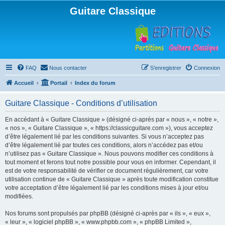
Guitare Classique
FAQ
Nous contacter
S’enregistrer
Connexion
Accueil
Portail
Index du forum
Guitare Classique - Conditions d’utilisation
En accédant à « Guitare Classique » (désigné ci-après par « nous », « notre »,
« nos », « Guitare Classique », « https://classicguitare.com »), vous acceptez
d’être légalement lié par les conditions suivantes. Si vous n’acceptez pas
d’être légalement lié par toutes ces conditions, alors n’accédez pas et/ou
n’utilisez pas « Guitare Classique ». Nous pouvons modifier ces conditions à
tout moment et ferons tout notre possible pour vous en informer. Cependant, il
est de votre responsabilité de vérifier ce document régulièrement, car votre
utilisation continue de « Guitare Classique » après toute modification constitue
votre acceptation d’être légalement lié par les conditions mises à jour et/ou
modifiées.
Nos forums sont propulsés par phpBB (désigné ci-après par « ils », « eux »,
« leur », « logiciel phpBB », « www.phpbb.com », « phpBB Limited »,