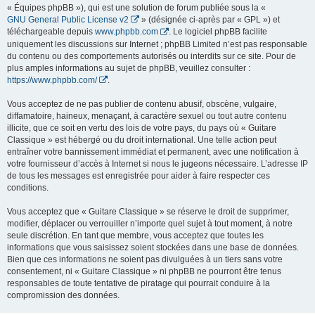
« Équipes phpBB »), qui est une solution de forum publiée sous la «
GNU General Public License v2
» (désignée ci-après par « GPL ») et
téléchargeable depuis
www.phpbb.com
. Le logiciel phpBB facilite
uniquement les discussions sur Internet ; phpBB Limited n’est pas responsable
du contenu ou des comportements autorisés ou interdits sur ce site. Pour de
plus amples informations au sujet de phpBB, veuillez consulter :
https://www.phpbb.com/
.
Vous acceptez de ne pas publier de contenu abusif, obscène, vulgaire,
diffamatoire, haineux, menaçant, à caractère sexuel ou tout autre contenu
illicite, que ce soit en vertu des lois de votre pays, du pays où « Guitare
Classique » est hébergé ou du droit international. Une telle action peut
entraîner votre bannissement immédiat et permanent, avec une notification à
votre fournisseur d’accès à Internet si nous le jugeons nécessaire. L’adresse IP
de tous les messages est enregistrée pour aider à faire respecter ces
conditions.
Vous acceptez que « Guitare Classique » se réserve le droit de supprimer,
modifier, déplacer ou verrouiller n’importe quel sujet à tout moment, à notre
seule discrétion. En tant que membre, vous acceptez que toutes les
informations que vous saisissez soient stockées dans une base de données.
Bien que ces informations ne soient pas divulguées à un tiers sans votre
consentement, ni « Guitare Classique » ni phpBB ne pourront être tenus
responsables de toute tentative de piratage qui pourrait conduire à la
compromission des données.