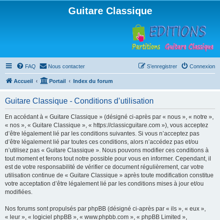
Guitare Classique
FAQ
Nous contacter
S’enregistrer
Connexion
Accueil
Portail
Index du forum
Guitare Classique - Conditions d’utilisation
En accédant à « Guitare Classique » (désigné ci-après par « nous », « notre »,
« nos », « Guitare Classique », « https://classicguitare.com »), vous acceptez
d’être légalement lié par les conditions suivantes. Si vous n’acceptez pas
d’être légalement lié par toutes ces conditions, alors n’accédez pas et/ou
n’utilisez pas « Guitare Classique ». Nous pouvons modifier ces conditions à
tout moment et ferons tout notre possible pour vous en informer. Cependant, il
est de votre responsabilité de vérifier ce document régulièrement, car votre
utilisation continue de « Guitare Classique » après toute modification constitue
votre acceptation d’être légalement lié par les conditions mises à jour et/ou
modifiées.
Nos forums sont propulsés par phpBB (désigné ci-après par « ils », « eux »,
« leur », « logiciel phpBB », « www.phpbb.com », « phpBB Limited »,