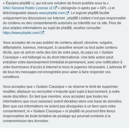
« Équipes phpBB »), qui est une solution de forum publiée sous la «
GNU General Public License v2
» (désignée ci-après par « GPL ») et
téléchargeable depuis
www.phpbb.com
. Le logiciel phpBB facilite
uniquement les discussions sur Internet ; phpBB Limited n’est pas responsable
du contenu ou des comportements autorisés ou interdits sur ce site. Pour de
plus amples informations au sujet de phpBB, veuillez consulter :
https://www.phpbb.com/
.
Vous acceptez de ne pas publier de contenu abusif, obscène, vulgaire,
diffamatoire, haineux, menaçant, à caractère sexuel ou tout autre contenu
illicite, que ce soit en vertu des lois de votre pays, du pays où « Guitare
Classique » est hébergé ou du droit international. Une telle action peut
entraîner votre bannissement immédiat et permanent, avec une notification à
votre fournisseur d’accès à Internet si nous le jugeons nécessaire. L’adresse IP
de tous les messages est enregistrée pour aider à faire respecter ces
conditions.
Vous acceptez que « Guitare Classique » se réserve le droit de supprimer,
modifier, déplacer ou verrouiller n’importe quel sujet à tout moment, à notre
seule discrétion. En tant que membre, vous acceptez que toutes les
informations que vous saisissez soient stockées dans une base de données.
Bien que ces informations ne soient pas divulguées à un tiers sans votre
consentement, ni « Guitare Classique » ni phpBB ne pourront être tenus
responsables de toute tentative de piratage qui pourrait conduire à la
compromission des données.