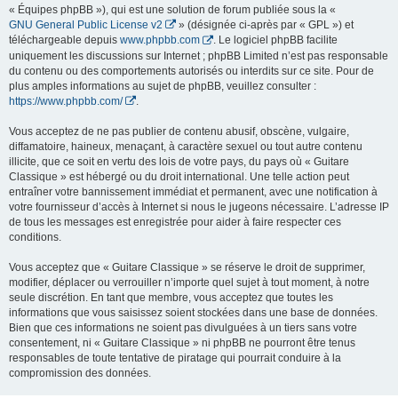
« Équipes phpBB »), qui est une solution de forum publiée sous la «
GNU General Public License v2
» (désignée ci-après par « GPL ») et
téléchargeable depuis
www.phpbb.com
. Le logiciel phpBB facilite
uniquement les discussions sur Internet ; phpBB Limited n’est pas responsable
du contenu ou des comportements autorisés ou interdits sur ce site. Pour de
plus amples informations au sujet de phpBB, veuillez consulter :
https://www.phpbb.com/
.
Vous acceptez de ne pas publier de contenu abusif, obscène, vulgaire,
diffamatoire, haineux, menaçant, à caractère sexuel ou tout autre contenu
illicite, que ce soit en vertu des lois de votre pays, du pays où « Guitare
Classique » est hébergé ou du droit international. Une telle action peut
entraîner votre bannissement immédiat et permanent, avec une notification à
votre fournisseur d’accès à Internet si nous le jugeons nécessaire. L’adresse IP
de tous les messages est enregistrée pour aider à faire respecter ces
conditions.
Vous acceptez que « Guitare Classique » se réserve le droit de supprimer,
modifier, déplacer ou verrouiller n’importe quel sujet à tout moment, à notre
seule discrétion. En tant que membre, vous acceptez que toutes les
informations que vous saisissez soient stockées dans une base de données.
Bien que ces informations ne soient pas divulguées à un tiers sans votre
consentement, ni « Guitare Classique » ni phpBB ne pourront être tenus
responsables de toute tentative de piratage qui pourrait conduire à la
compromission des données.