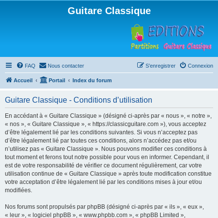
Guitare Classique
FAQ
Nous contacter
S’enregistrer
Connexion
Accueil
Portail
Index du forum
Guitare Classique - Conditions d’utilisation
En accédant à « Guitare Classique » (désigné ci-après par « nous », « notre »,
« nos », « Guitare Classique », « https://classicguitare.com »), vous acceptez
d’être légalement lié par les conditions suivantes. Si vous n’acceptez pas
d’être légalement lié par toutes ces conditions, alors n’accédez pas et/ou
n’utilisez pas « Guitare Classique ». Nous pouvons modifier ces conditions à
tout moment et ferons tout notre possible pour vous en informer. Cependant, il
est de votre responsabilité de vérifier ce document régulièrement, car votre
utilisation continue de « Guitare Classique » après toute modification constitue
votre acceptation d’être légalement lié par les conditions mises à jour et/ou
modifiées.
Nos forums sont propulsés par phpBB (désigné ci-après par « ils », « eux »,
« leur », « logiciel phpBB », « www.phpbb.com », « phpBB Limited »,