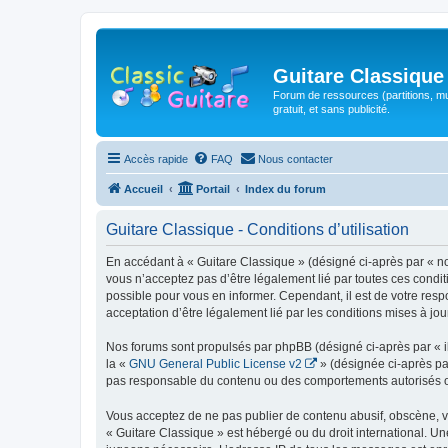
Guitare Classique
Forum de ressources (partitions, mu
gratuit, et sans publicité.
Accès rapide
FAQ
Nous contacter
Accueil
Portail
Index du forum
Guitare Classique - Conditions d’utilisation
En accédant à « Guitare Classique » (désigné ci-après par « nous
vous n’acceptez pas d’être légalement lié par toutes ces condit
possible pour vous en informer. Cependant, il est de votre respo
acceptation d’être légalement lié par les conditions mises à jou
Nos forums sont propulsés par phpBB (désigné ci-après par « il
la «
GNU General Public License v2
» (désignée ci-après pa
pas responsable du contenu ou des comportements autorisés ou i
Vous acceptez de ne pas publier de contenu abusif, obscène, vul
« Guitare Classique » est hébergé ou du droit international. Un