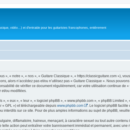
sique, vidéo…) et d'entraide pour les guitaristes francophones, entièrement
 », « notre », « nos », « Guitare Classique », « https://classicguitare.com »), vous
ions, alors n’accédez pas et/ou n’utilisez pas « Guitare Classique ». Nous pouvons 
nsabilité de vérifier ce document régulièrement, car votre utilisation continue de «
r et/ou modifiées.
s », « eux », « leur », « logiciel phpBB », « www.phpbb.com », « phpBB Limited »,
r « GPL ») et téléchargeable depuis
www.phpbb.com
. Le logiciel phpBB facilit
nterdits sur ce site. Pour de plus amples informations au sujet de phpBB, veuille
gaire, diffamatoire, haineux, menaçant, à caractère sexuel ou tout autre contenu ill
e telle action peut entraîner votre bannissement immédiat et permanent, avec une not