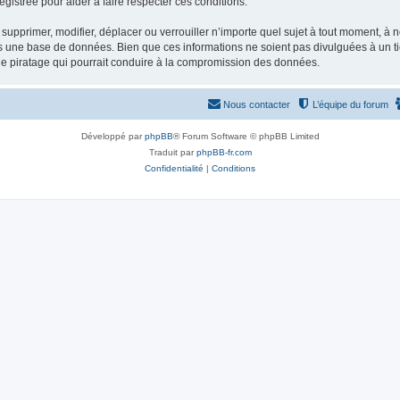
gistrée pour aider à faire respecter ces conditions.
supprimer, modifier, déplacer ou verrouiller n’importe quel sujet à tout moment, à
s une base de données. Bien que ces informations ne soient pas divulguées à un ti
de piratage qui pourrait conduire à la compromission des données.
Nous contacter
L’équipe du forum
Développé par
phpBB
® Forum Software © phpBB Limited
Traduit par
phpBB-fr.com
Confidentialité
|
Conditions