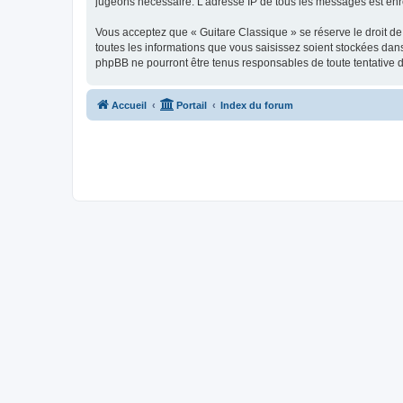
jugeons nécessaire. L’adresse IP de tous les messages est enre
Vous acceptez que « Guitare Classique » se réserve le droit de 
toutes les informations que vous saisissez soient stockées dan
phpBB ne pourront être tenus responsables de toute tentative 
Accueil
Portail
Index du forum