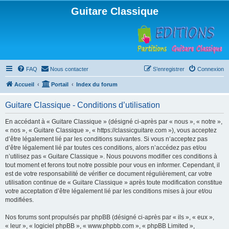
Guitare Classique
FAQ
Nous contacter
S’enregistrer
Connexion
Accueil
Portail
Index du forum
Guitare Classique - Conditions d’utilisation
En accédant à « Guitare Classique » (désigné ci-après par « nous », « notre »,
« nos », « Guitare Classique », « https://classicguitare.com »), vous acceptez
d’être légalement lié par les conditions suivantes. Si vous n’acceptez pas
d’être légalement lié par toutes ces conditions, alors n’accédez pas et/ou
n’utilisez pas « Guitare Classique ». Nous pouvons modifier ces conditions à
tout moment et ferons tout notre possible pour vous en informer. Cependant, il
est de votre responsabilité de vérifier ce document régulièrement, car votre
utilisation continue de « Guitare Classique » après toute modification constitue
votre acceptation d’être légalement lié par les conditions mises à jour et/ou
modifiées.
Nos forums sont propulsés par phpBB (désigné ci-après par « ils », « eux »,
« leur », « logiciel phpBB », « www.phpbb.com », « phpBB Limited »,