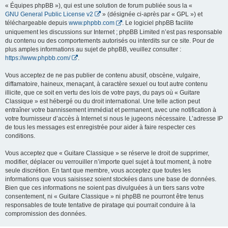
« Équipes phpBB »), qui est une solution de forum publiée sous la «
GNU General Public License v2
» (désignée ci-après par « GPL ») et
téléchargeable depuis
www.phpbb.com
. Le logiciel phpBB facilite
uniquement les discussions sur Internet ; phpBB Limited n’est pas responsable
du contenu ou des comportements autorisés ou interdits sur ce site. Pour de
plus amples informations au sujet de phpBB, veuillez consulter :
https://www.phpbb.com/
.
Vous acceptez de ne pas publier de contenu abusif, obscène, vulgaire,
diffamatoire, haineux, menaçant, à caractère sexuel ou tout autre contenu
illicite, que ce soit en vertu des lois de votre pays, du pays où « Guitare
Classique » est hébergé ou du droit international. Une telle action peut
entraîner votre bannissement immédiat et permanent, avec une notification à
votre fournisseur d’accès à Internet si nous le jugeons nécessaire. L’adresse IP
de tous les messages est enregistrée pour aider à faire respecter ces
conditions.
Vous acceptez que « Guitare Classique » se réserve le droit de supprimer,
modifier, déplacer ou verrouiller n’importe quel sujet à tout moment, à notre
seule discrétion. En tant que membre, vous acceptez que toutes les
informations que vous saisissez soient stockées dans une base de données.
Bien que ces informations ne soient pas divulguées à un tiers sans votre
consentement, ni « Guitare Classique » ni phpBB ne pourront être tenus
responsables de toute tentative de piratage qui pourrait conduire à la
compromission des données.