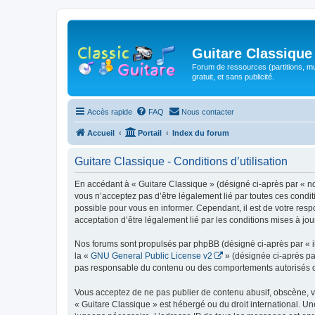
Guitare Classique
Forum de ressources (partitions, mu
gratuit, et sans publicité.
Accès rapide
FAQ
Nous contacter
Accueil
Portail
Index du forum
Guitare Classique - Conditions d’utilisation
En accédant à « Guitare Classique » (désigné ci-après par « nous
vous n’acceptez pas d’être légalement lié par toutes ces condit
possible pour vous en informer. Cependant, il est de votre respo
acceptation d’être légalement lié par les conditions mises à jou
Nos forums sont propulsés par phpBB (désigné ci-après par « il
la «
GNU General Public License v2
» (désignée ci-après pa
pas responsable du contenu ou des comportements autorisés ou i
Vous acceptez de ne pas publier de contenu abusif, obscène, vul
« Guitare Classique » est hébergé ou du droit international. Un