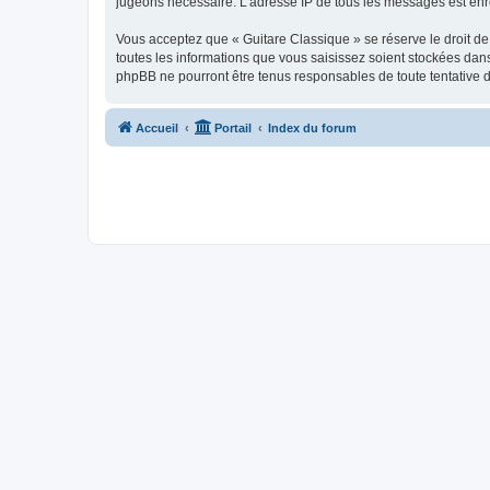
jugeons nécessaire. L’adresse IP de tous les messages est enre
Vous acceptez que « Guitare Classique » se réserve le droit de 
toutes les informations que vous saisissez soient stockées dan
phpBB ne pourront être tenus responsables de toute tentative 
Accueil
Portail
Index du forum