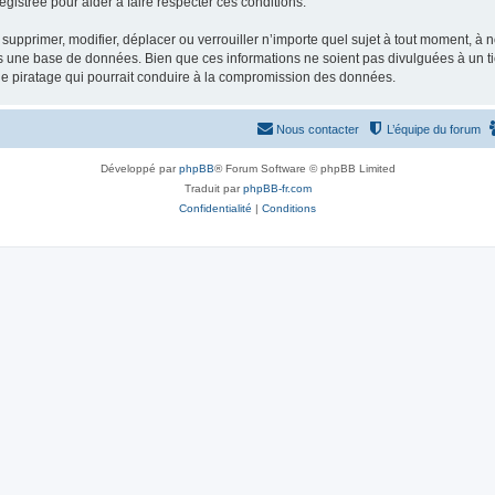
gistrée pour aider à faire respecter ces conditions.
supprimer, modifier, déplacer ou verrouiller n’importe quel sujet à tout moment, à
s une base de données. Bien que ces informations ne soient pas divulguées à un ti
de piratage qui pourrait conduire à la compromission des données.
Nous contacter
L’équipe du forum
Développé par
phpBB
® Forum Software © phpBB Limited
Traduit par
phpBB-fr.com
Confidentialité
|
Conditions