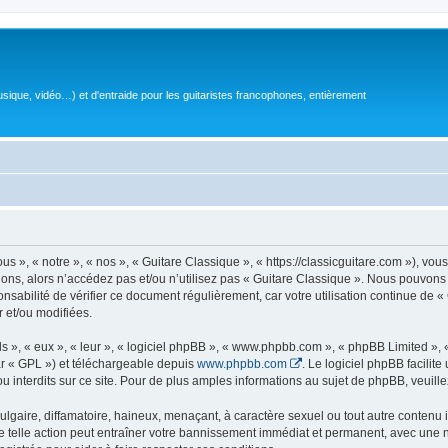
sique, vidéo…) et d'entraide pour les guitaristes francophones, entièrement
 », « notre », « nos », « Guitare Classique », « https://classicguitare.com »), vous
ions, alors n’accédez pas et/ou n’utilisez pas « Guitare Classique ». Nous pouvons 
nsabilité de vérifier ce document régulièrement, car votre utilisation continue de «
r et/ou modifiées.
s », « eux », « leur », « logiciel phpBB », « www.phpbb.com », « phpBB Limited »,
r « GPL ») et téléchargeable depuis
www.phpbb.com
. Le logiciel phpBB facilit
nterdits sur ce site. Pour de plus amples informations au sujet de phpBB, veuille
gaire, diffamatoire, haineux, menaçant, à caractère sexuel ou tout autre contenu ill
e telle action peut entraîner votre bannissement immédiat et permanent, avec une not