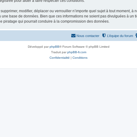
gistrée pour aider à faire respecter ces conditions.
supprimer, modifier, déplacer ou verrouiller n’importe quel sujet à tout moment, à
s une base de données. Bien que ces informations ne soient pas divulguées à un ti
de piratage qui pourrait conduire à la compromission des données.
Nous contacter
L’équipe du forum
Développé par
phpBB
® Forum Software © phpBB Limited
Traduit par
phpBB-fr.com
Confidentialité
|
Conditions