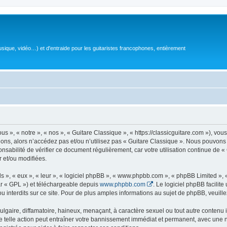
sique, vidéo…) et d'entraide pour les guitaristes francophones, entièrement
 », « notre », « nos », « Guitare Classique », « https://classicguitare.com »), vous
ions, alors n’accédez pas et/ou n’utilisez pas « Guitare Classique ». Nous pouvons 
nsabilité de vérifier ce document régulièrement, car votre utilisation continue de «
r et/ou modifiées.
s », « eux », « leur », « logiciel phpBB », « www.phpbb.com », « phpBB Limited »,
r « GPL ») et téléchargeable depuis
www.phpbb.com
. Le logiciel phpBB facilit
nterdits sur ce site. Pour de plus amples informations au sujet de phpBB, veuille
gaire, diffamatoire, haineux, menaçant, à caractère sexuel ou tout autre contenu ill
e telle action peut entraîner votre bannissement immédiat et permanent, avec une not