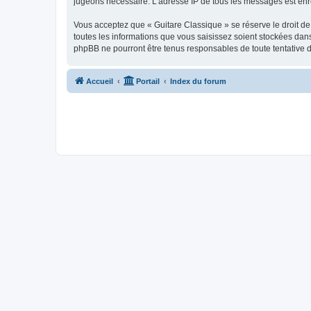
jugeons nécessaire. L’adresse IP de tous les messages est enre
Vous acceptez que « Guitare Classique » se réserve le droit de 
toutes les informations que vous saisissez soient stockées dan
phpBB ne pourront être tenus responsables de toute tentative 
Accueil
Portail
Index du forum