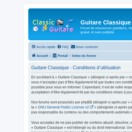
Guitare Classique
Forum de ressources (partitions, mu
gratuit, et sans publicité.
Accès rapide
FAQ
Nous contacter
Accueil
Portail
Index du forum
Guitare Classique - Conditions d’utilisation
En accédant à « Guitare Classique » (désigné ci-après par « nous
vous n’acceptez pas d’être légalement lié par toutes ces condit
possible pour vous en informer. Cependant, il est de votre respo
acceptation d’être légalement lié par les conditions mises à jou
Nos forums sont propulsés par phpBB (désigné ci-après par « il
la «
GNU General Public License v2
» (désignée ci-après pa
pas responsable du contenu ou des comportements autorisés ou i
Vous acceptez de ne pas publier de contenu abusif, obscène, vul
« Guitare Classique » est hébergé ou du droit international. Un