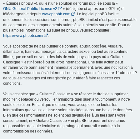
« Équipes phpBB »), qui est une solution de forum publiée sous la «
GNU General Public License v2
» (désignée ci-après par « GPL ») et
téléchargeable depuis
www.phpbb.com
. Le logiciel phpBB facilite
uniquement les discussions sur Internet ; phpBB Limited n’est pas responsable
du contenu ou des comportements autorisés ou interdits sur ce site. Pour de
plus amples informations au sujet de phpBB, veuillez consulter :
https://www.phpbb.com/
.
Vous acceptez de ne pas publier de contenu abusif, obscène, vulgaire,
diffamatoire, haineux, menaçant, à caractère sexuel ou tout autre contenu
illicite, que ce soit en vertu des lois de votre pays, du pays où « Guitare
Classique » est hébergé ou du droit international. Une telle action peut
entraîner votre bannissement immédiat et permanent, avec une notification à
votre fournisseur d’accès à Internet si nous le jugeons nécessaire. L’adresse IP
de tous les messages est enregistrée pour aider à faire respecter ces
conditions.
Vous acceptez que « Guitare Classique » se réserve le droit de supprimer,
modifier, déplacer ou verrouiller n’importe quel sujet à tout moment, à notre
seule discrétion. En tant que membre, vous acceptez que toutes les
informations que vous saisissez soient stockées dans une base de données.
Bien que ces informations ne soient pas divulguées à un tiers sans votre
consentement, ni « Guitare Classique » ni phpBB ne pourront être tenus
responsables de toute tentative de piratage qui pourrait conduire à la
compromission des données.