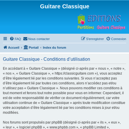
Guitare Classique
FAQ
Nous contacter
S’enregistrer
Connexion
Accueil
Portail
Index du forum
Guitare Classique - Conditions d’utilisation
En accédant à « Guitare Classique » (désigné ci-après par « nous », « notre »,
« nos », « Guitare Classique », « https://classicguitare.com »), vous acceptez
d’être légalement lié par les conditions suivantes. Si vous n’acceptez pas
d’être légalement lié par toutes ces conditions, alors n’accédez pas et/ou
n’utilisez pas « Guitare Classique ». Nous pouvons modifier ces conditions à
tout moment et ferons tout notre possible pour vous en informer. Cependant, il
est de votre responsabilité de vérifier ce document régulièrement, car votre
utilisation continue de « Guitare Classique » après toute modification constitue
votre acceptation d’être légalement lié par les conditions mises à jour et/ou
modifiées.
Nos forums sont propulsés par phpBB (désigné ci-après par « ils », « eux »,
« leur », « logiciel phpBB », « www.phpbb.com », « phpBB Limited »,