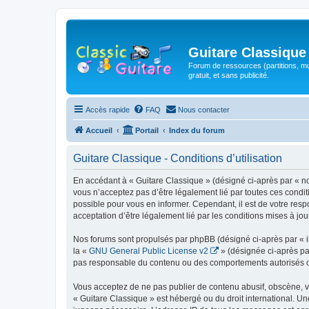
Guitare Classique
Forum de ressources (partitions, mu
gratuit, et sans publicité.
Accès rapide
FAQ
Nous contacter
Accueil
Portail
Index du forum
Guitare Classique - Conditions d’utilisation
En accédant à « Guitare Classique » (désigné ci-après par « nous
vous n’acceptez pas d’être légalement lié par toutes ces condit
possible pour vous en informer. Cependant, il est de votre respo
acceptation d’être légalement lié par les conditions mises à jou
Nos forums sont propulsés par phpBB (désigné ci-après par « il
la «
GNU General Public License v2
» (désignée ci-après pa
pas responsable du contenu ou des comportements autorisés ou i
Vous acceptez de ne pas publier de contenu abusif, obscène, vul
« Guitare Classique » est hébergé ou du droit international. Un