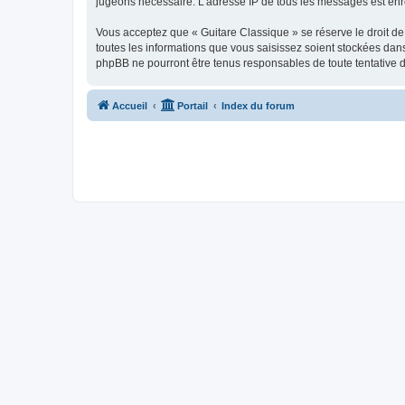
jugeons nécessaire. L’adresse IP de tous les messages est enre
Vous acceptez que « Guitare Classique » se réserve le droit de 
toutes les informations que vous saisissez soient stockées dan
phpBB ne pourront être tenus responsables de toute tentative 
Accueil
Portail
Index du forum