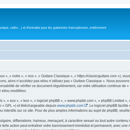
sique, vidéo…) et d'entraide pour les guitaristes francophones, entièrement
 », « notre », « nos », « Guitare Classique », « https://classicguitare.com »), vous
ions, alors n’accédez pas et/ou n’utilisez pas « Guitare Classique ». Nous pouvons 
nsabilité de vérifier ce document régulièrement, car votre utilisation continue de «
r et/ou modifiées.
s », « eux », « leur », « logiciel phpBB », « www.phpbb.com », « phpBB Limited »,
r « GPL ») et téléchargeable depuis
www.phpbb.com
. Le logiciel phpBB facilit
nterdits sur ce site. Pour de plus amples informations au sujet de phpBB, veuille
gaire, diffamatoire, haineux, menaçant, à caractère sexuel ou tout autre contenu ill
e telle action peut entraîner votre bannissement immédiat et permanent, avec une not