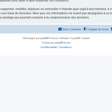
gistrée pour aider à faire respecter ces conditions.
supprimer, modifier, déplacer ou verrouiller n’importe quel sujet à tout moment, à
s une base de données. Bien que ces informations ne soient pas divulguées à un ti
de piratage qui pourrait conduire à la compromission des données.
Nous contacter
L’équipe du forum
Développé par
phpBB
® Forum Software © phpBB Limited
Traduit par
phpBB-fr.com
Confidentialité
|
Conditions