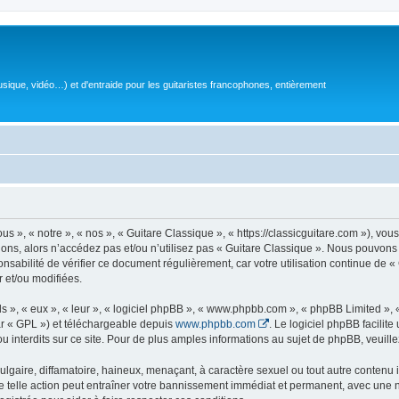
sique, vidéo…) et d'entraide pour les guitaristes francophones, entièrement
 », « notre », « nos », « Guitare Classique », « https://classicguitare.com »), vous
ions, alors n’accédez pas et/ou n’utilisez pas « Guitare Classique ». Nous pouvons 
nsabilité de vérifier ce document régulièrement, car votre utilisation continue de «
r et/ou modifiées.
s », « eux », « leur », « logiciel phpBB », « www.phpbb.com », « phpBB Limited »,
r « GPL ») et téléchargeable depuis
www.phpbb.com
. Le logiciel phpBB facilit
nterdits sur ce site. Pour de plus amples informations au sujet de phpBB, veuille
gaire, diffamatoire, haineux, menaçant, à caractère sexuel ou tout autre contenu ill
e telle action peut entraîner votre bannissement immédiat et permanent, avec une not