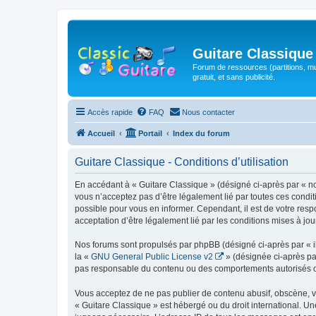
Guitare Classique
Forum de ressources (partitions, mu
gratuit, et sans publicité.
Accès rapide
FAQ
Nous contacter
Accueil
Portail
Index du forum
Guitare Classique - Conditions d’utilisation
En accédant à « Guitare Classique » (désigné ci-après par « nous
vous n’acceptez pas d’être légalement lié par toutes ces condit
possible pour vous en informer. Cependant, il est de votre respo
acceptation d’être légalement lié par les conditions mises à jou
Nos forums sont propulsés par phpBB (désigné ci-après par « il
la «
GNU General Public License v2
» (désignée ci-après pa
pas responsable du contenu ou des comportements autorisés ou i
Vous acceptez de ne pas publier de contenu abusif, obscène, vul
« Guitare Classique » est hébergé ou du droit international. Un