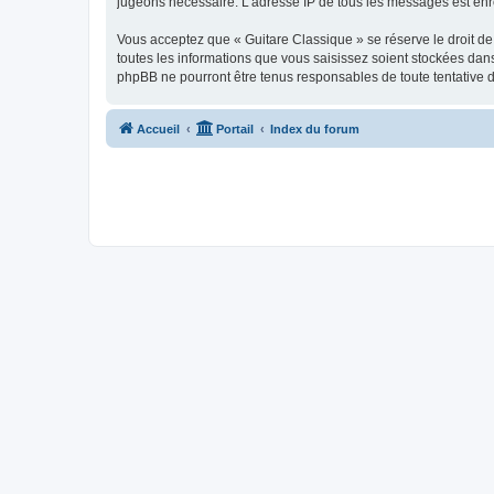
jugeons nécessaire. L’adresse IP de tous les messages est enre
Vous acceptez que « Guitare Classique » se réserve le droit de 
toutes les informations que vous saisissez soient stockées dan
phpBB ne pourront être tenus responsables de toute tentative 
Accueil
Portail
Index du forum