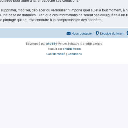
gistrée pour aider à faire respecter ces conditions.
supprimer, modifier, déplacer ou verrouiller n’importe quel sujet à tout moment, à
s une base de données. Bien que ces informations ne soient pas divulguées à un ti
de piratage qui pourrait conduire à la compromission des données.
Nous contacter
L’équipe du forum
Développé par
phpBB
® Forum Software © phpBB Limited
Traduit par
phpBB-fr.com
Confidentialité
|
Conditions