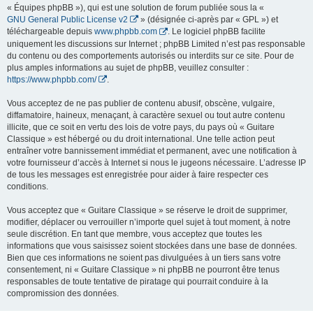
« Équipes phpBB »), qui est une solution de forum publiée sous la «
GNU General Public License v2
» (désignée ci-après par « GPL ») et
téléchargeable depuis
www.phpbb.com
. Le logiciel phpBB facilite
uniquement les discussions sur Internet ; phpBB Limited n’est pas responsable
du contenu ou des comportements autorisés ou interdits sur ce site. Pour de
plus amples informations au sujet de phpBB, veuillez consulter :
https://www.phpbb.com/
.
Vous acceptez de ne pas publier de contenu abusif, obscène, vulgaire,
diffamatoire, haineux, menaçant, à caractère sexuel ou tout autre contenu
illicite, que ce soit en vertu des lois de votre pays, du pays où « Guitare
Classique » est hébergé ou du droit international. Une telle action peut
entraîner votre bannissement immédiat et permanent, avec une notification à
votre fournisseur d’accès à Internet si nous le jugeons nécessaire. L’adresse IP
de tous les messages est enregistrée pour aider à faire respecter ces
conditions.
Vous acceptez que « Guitare Classique » se réserve le droit de supprimer,
modifier, déplacer ou verrouiller n’importe quel sujet à tout moment, à notre
seule discrétion. En tant que membre, vous acceptez que toutes les
informations que vous saisissez soient stockées dans une base de données.
Bien que ces informations ne soient pas divulguées à un tiers sans votre
consentement, ni « Guitare Classique » ni phpBB ne pourront être tenus
responsables de toute tentative de piratage qui pourrait conduire à la
compromission des données.