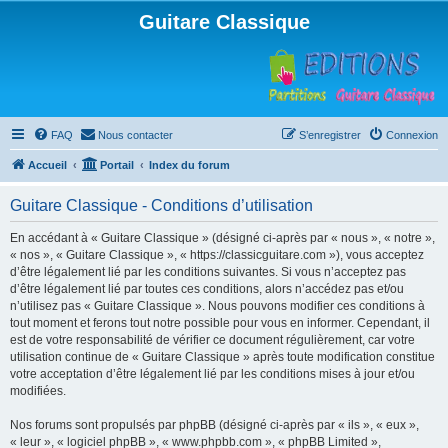
Guitare Classique
FAQ
Nous contacter
S’enregistrer
Connexion
Accueil
Portail
Index du forum
Guitare Classique - Conditions d’utilisation
En accédant à « Guitare Classique » (désigné ci-après par « nous », « notre »,
« nos », « Guitare Classique », « https://classicguitare.com »), vous acceptez
d’être légalement lié par les conditions suivantes. Si vous n’acceptez pas
d’être légalement lié par toutes ces conditions, alors n’accédez pas et/ou
n’utilisez pas « Guitare Classique ». Nous pouvons modifier ces conditions à
tout moment et ferons tout notre possible pour vous en informer. Cependant, il
est de votre responsabilité de vérifier ce document régulièrement, car votre
utilisation continue de « Guitare Classique » après toute modification constitue
votre acceptation d’être légalement lié par les conditions mises à jour et/ou
modifiées.
Nos forums sont propulsés par phpBB (désigné ci-après par « ils », « eux »,
« leur », « logiciel phpBB », « www.phpbb.com », « phpBB Limited »,