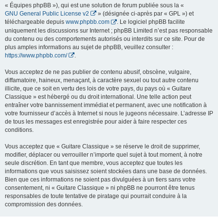
« Équipes phpBB »), qui est une solution de forum publiée sous la «
GNU General Public License v2
» (désignée ci-après par « GPL ») et
téléchargeable depuis
www.phpbb.com
. Le logiciel phpBB facilite
uniquement les discussions sur Internet ; phpBB Limited n’est pas responsable
du contenu ou des comportements autorisés ou interdits sur ce site. Pour de
plus amples informations au sujet de phpBB, veuillez consulter :
https://www.phpbb.com/
.
Vous acceptez de ne pas publier de contenu abusif, obscène, vulgaire,
diffamatoire, haineux, menaçant, à caractère sexuel ou tout autre contenu
illicite, que ce soit en vertu des lois de votre pays, du pays où « Guitare
Classique » est hébergé ou du droit international. Une telle action peut
entraîner votre bannissement immédiat et permanent, avec une notification à
votre fournisseur d’accès à Internet si nous le jugeons nécessaire. L’adresse IP
de tous les messages est enregistrée pour aider à faire respecter ces
conditions.
Vous acceptez que « Guitare Classique » se réserve le droit de supprimer,
modifier, déplacer ou verrouiller n’importe quel sujet à tout moment, à notre
seule discrétion. En tant que membre, vous acceptez que toutes les
informations que vous saisissez soient stockées dans une base de données.
Bien que ces informations ne soient pas divulguées à un tiers sans votre
consentement, ni « Guitare Classique » ni phpBB ne pourront être tenus
responsables de toute tentative de piratage qui pourrait conduire à la
compromission des données.