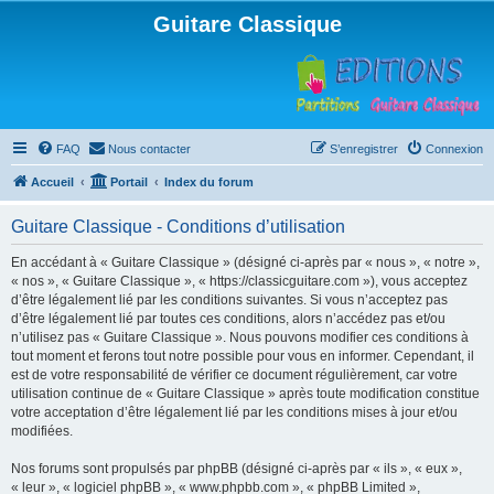
Guitare Classique
FAQ
Nous contacter
S’enregistrer
Connexion
Accueil
Portail
Index du forum
Guitare Classique - Conditions d’utilisation
En accédant à « Guitare Classique » (désigné ci-après par « nous », « notre »,
« nos », « Guitare Classique », « https://classicguitare.com »), vous acceptez
d’être légalement lié par les conditions suivantes. Si vous n’acceptez pas
d’être légalement lié par toutes ces conditions, alors n’accédez pas et/ou
n’utilisez pas « Guitare Classique ». Nous pouvons modifier ces conditions à
tout moment et ferons tout notre possible pour vous en informer. Cependant, il
est de votre responsabilité de vérifier ce document régulièrement, car votre
utilisation continue de « Guitare Classique » après toute modification constitue
votre acceptation d’être légalement lié par les conditions mises à jour et/ou
modifiées.
Nos forums sont propulsés par phpBB (désigné ci-après par « ils », « eux »,
« leur », « logiciel phpBB », « www.phpbb.com », « phpBB Limited »,