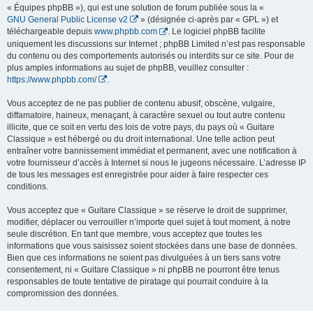
« Équipes phpBB »), qui est une solution de forum publiée sous la «
GNU General Public License v2
» (désignée ci-après par « GPL ») et
téléchargeable depuis
www.phpbb.com
. Le logiciel phpBB facilite
uniquement les discussions sur Internet ; phpBB Limited n’est pas responsable
du contenu ou des comportements autorisés ou interdits sur ce site. Pour de
plus amples informations au sujet de phpBB, veuillez consulter :
https://www.phpbb.com/
.
Vous acceptez de ne pas publier de contenu abusif, obscène, vulgaire,
diffamatoire, haineux, menaçant, à caractère sexuel ou tout autre contenu
illicite, que ce soit en vertu des lois de votre pays, du pays où « Guitare
Classique » est hébergé ou du droit international. Une telle action peut
entraîner votre bannissement immédiat et permanent, avec une notification à
votre fournisseur d’accès à Internet si nous le jugeons nécessaire. L’adresse IP
de tous les messages est enregistrée pour aider à faire respecter ces
conditions.
Vous acceptez que « Guitare Classique » se réserve le droit de supprimer,
modifier, déplacer ou verrouiller n’importe quel sujet à tout moment, à notre
seule discrétion. En tant que membre, vous acceptez que toutes les
informations que vous saisissez soient stockées dans une base de données.
Bien que ces informations ne soient pas divulguées à un tiers sans votre
consentement, ni « Guitare Classique » ni phpBB ne pourront être tenus
responsables de toute tentative de piratage qui pourrait conduire à la
compromission des données.