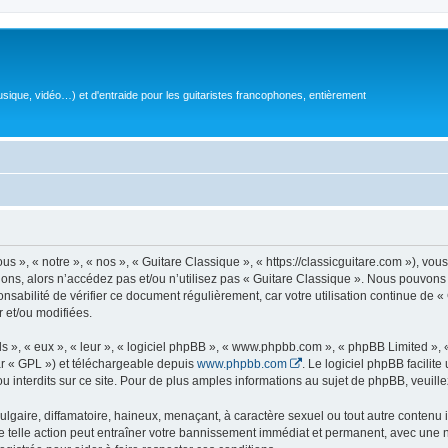
sique, vidéo…) et d'entraide pour les guitaristes francophones, entièrement
 », « notre », « nos », « Guitare Classique », « https://classicguitare.com »), vous
ions, alors n’accédez pas et/ou n’utilisez pas « Guitare Classique ». Nous pouvons 
nsabilité de vérifier ce document régulièrement, car votre utilisation continue de «
r et/ou modifiées.
s », « eux », « leur », « logiciel phpBB », « www.phpbb.com », « phpBB Limited »,
r « GPL ») et téléchargeable depuis
www.phpbb.com
. Le logiciel phpBB facilit
nterdits sur ce site. Pour de plus amples informations au sujet de phpBB, veuille
gaire, diffamatoire, haineux, menaçant, à caractère sexuel ou tout autre contenu ill
e telle action peut entraîner votre bannissement immédiat et permanent, avec une not