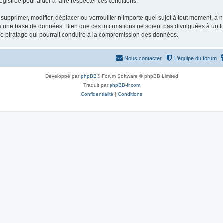
gistrée pour aider à faire respecter ces conditions.
supprimer, modifier, déplacer ou verrouiller n’importe quel sujet à tout moment, à
s une base de données. Bien que ces informations ne soient pas divulguées à un ti
de piratage qui pourrait conduire à la compromission des données.
Nous contacter
L’équipe du forum
Développé par
phpBB
® Forum Software © phpBB Limited
Traduit par
phpBB-fr.com
Confidentialité
|
Conditions