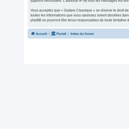
jugeons nécessaire. L’adresse IP de tous les messages est enre
Vous acceptez que « Guitare Classique » se réserve le droit de 
toutes les informations que vous saisissez soient stockées dan
phpBB ne pourront être tenus responsables de toute tentative 
Accueil
Portail
Index du forum