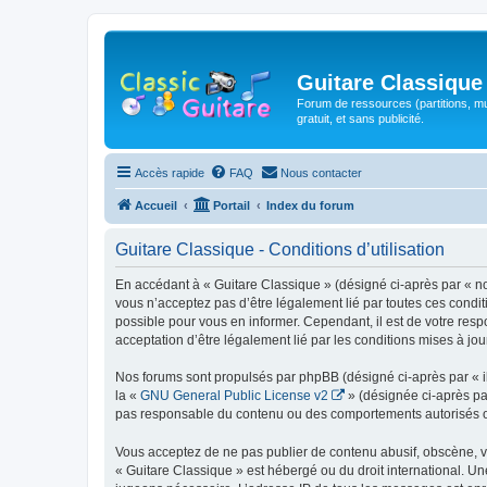
Guitare Classique
Forum de ressources (partitions, mu
gratuit, et sans publicité.
Accès rapide
FAQ
Nous contacter
Accueil
Portail
Index du forum
Guitare Classique - Conditions d’utilisation
En accédant à « Guitare Classique » (désigné ci-après par « nous
vous n’acceptez pas d’être légalement lié par toutes ces condit
possible pour vous en informer. Cependant, il est de votre respo
acceptation d’être légalement lié par les conditions mises à jou
Nos forums sont propulsés par phpBB (désigné ci-après par « il
la «
GNU General Public License v2
» (désignée ci-après pa
pas responsable du contenu ou des comportements autorisés ou i
Vous acceptez de ne pas publier de contenu abusif, obscène, vul
« Guitare Classique » est hébergé ou du droit international. Un