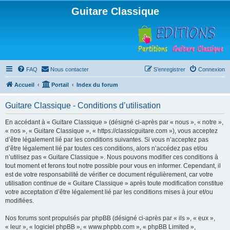
Guitare Classique
FAQ
Nous contacter
S’enregistrer
Connexion
Accueil
Portail
Index du forum
Guitare Classique - Conditions d’utilisation
En accédant à « Guitare Classique » (désigné ci-après par « nous », « notre »,
« nos », « Guitare Classique », « https://classicguitare.com »), vous acceptez
d’être légalement lié par les conditions suivantes. Si vous n’acceptez pas
d’être légalement lié par toutes ces conditions, alors n’accédez pas et/ou
n’utilisez pas « Guitare Classique ». Nous pouvons modifier ces conditions à
tout moment et ferons tout notre possible pour vous en informer. Cependant, il
est de votre responsabilité de vérifier ce document régulièrement, car votre
utilisation continue de « Guitare Classique » après toute modification constitue
votre acceptation d’être légalement lié par les conditions mises à jour et/ou
modifiées.
Nos forums sont propulsés par phpBB (désigné ci-après par « ils », « eux »,
« leur », « logiciel phpBB », « www.phpbb.com », « phpBB Limited »,