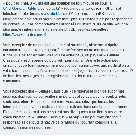
« Équipes phpBB »), qui est une solution de forum publiée sous la «
GNU General Public License v2
» (désignée ci-après par « GPL ») et
téléchargeable depuis
www.phpbb.com
. Le logiciel phpBB facilite
uniquement les discussions sur Internet ; phpBB Limited n’est pas responsable
du contenu ou des comportements autorisés ou interdits sur ce site. Pour de
plus amples informations au sujet de phpBB, veuillez consulter :
https://www.phpbb.com/
.
Vous acceptez de ne pas publier de contenu abusif, obscène, vulgaire,
diffamatoire, haineux, menaçant, à caractère sexuel ou tout autre contenu
illicite, que ce soit en vertu des lois de votre pays, du pays où « Guitare
Classique » est hébergé ou du droit international. Une telle action peut
entraîner votre bannissement immédiat et permanent, avec une notification à
votre fournisseur d’accès à Internet si nous le jugeons nécessaire. L’adresse IP
de tous les messages est enregistrée pour aider à faire respecter ces
conditions.
Vous acceptez que « Guitare Classique » se réserve le droit de supprimer,
modifier, déplacer ou verrouiller n’importe quel sujet à tout moment, à notre
seule discrétion. En tant que membre, vous acceptez que toutes les
informations que vous saisissez soient stockées dans une base de données.
Bien que ces informations ne soient pas divulguées à un tiers sans votre
consentement, ni « Guitare Classique » ni phpBB ne pourront être tenus
responsables de toute tentative de piratage qui pourrait conduire à la
compromission des données.