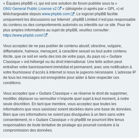
« Équipes phpBB »), qui est une solution de forum publiée sous la «
GNU General Public License v2
» (désignée ci-après par « GPL ») et
téléchargeable depuis
www.phpbb.com
. Le logiciel phpBB facilite
uniquement les discussions sur Internet ; phpBB Limited n’est pas responsable
du contenu ou des comportements autorisés ou interdits sur ce site. Pour de
plus amples informations au sujet de phpBB, veuillez consulter :
https://www.phpbb.com/
.
Vous acceptez de ne pas publier de contenu abusif, obscène, vulgaire,
diffamatoire, haineux, menaçant, à caractère sexuel ou tout autre contenu
illicite, que ce soit en vertu des lois de votre pays, du pays où « Guitare
Classique » est hébergé ou du droit international. Une telle action peut
entraîner votre bannissement immédiat et permanent, avec une notification à
votre fournisseur d’accès à Internet si nous le jugeons nécessaire. L’adresse IP
de tous les messages est enregistrée pour aider à faire respecter ces
conditions.
Vous acceptez que « Guitare Classique » se réserve le droit de supprimer,
modifier, déplacer ou verrouiller n’importe quel sujet à tout moment, à notre
seule discrétion. En tant que membre, vous acceptez que toutes les
informations que vous saisissez soient stockées dans une base de données.
Bien que ces informations ne soient pas divulguées à un tiers sans votre
consentement, ni « Guitare Classique » ni phpBB ne pourront être tenus
responsables de toute tentative de piratage qui pourrait conduire à la
compromission des données.