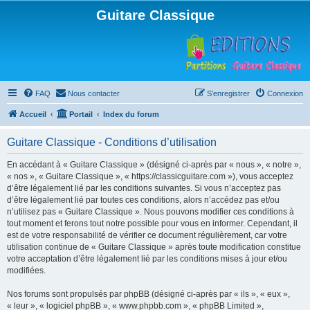
Guitare Classique
FAQ
Nous contacter
S’enregistrer
Connexion
Accueil
Portail
Index du forum
Guitare Classique - Conditions d’utilisation
En accédant à « Guitare Classique » (désigné ci-après par « nous », « notre »,
« nos », « Guitare Classique », « https://classicguitare.com »), vous acceptez
d’être légalement lié par les conditions suivantes. Si vous n’acceptez pas
d’être légalement lié par toutes ces conditions, alors n’accédez pas et/ou
n’utilisez pas « Guitare Classique ». Nous pouvons modifier ces conditions à
tout moment et ferons tout notre possible pour vous en informer. Cependant, il
est de votre responsabilité de vérifier ce document régulièrement, car votre
utilisation continue de « Guitare Classique » après toute modification constitue
votre acceptation d’être légalement lié par les conditions mises à jour et/ou
modifiées.
Nos forums sont propulsés par phpBB (désigné ci-après par « ils », « eux »,
« leur », « logiciel phpBB », « www.phpbb.com », « phpBB Limited »,