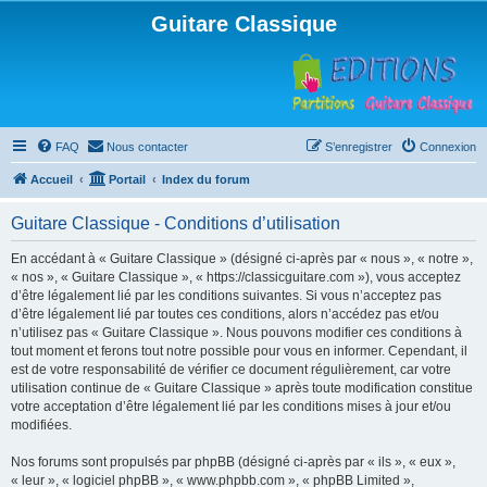
Guitare Classique
FAQ
Nous contacter
S’enregistrer
Connexion
Accueil
Portail
Index du forum
Guitare Classique - Conditions d’utilisation
En accédant à « Guitare Classique » (désigné ci-après par « nous », « notre »,
« nos », « Guitare Classique », « https://classicguitare.com »), vous acceptez
d’être légalement lié par les conditions suivantes. Si vous n’acceptez pas
d’être légalement lié par toutes ces conditions, alors n’accédez pas et/ou
n’utilisez pas « Guitare Classique ». Nous pouvons modifier ces conditions à
tout moment et ferons tout notre possible pour vous en informer. Cependant, il
est de votre responsabilité de vérifier ce document régulièrement, car votre
utilisation continue de « Guitare Classique » après toute modification constitue
votre acceptation d’être légalement lié par les conditions mises à jour et/ou
modifiées.
Nos forums sont propulsés par phpBB (désigné ci-après par « ils », « eux »,
« leur », « logiciel phpBB », « www.phpbb.com », « phpBB Limited »,