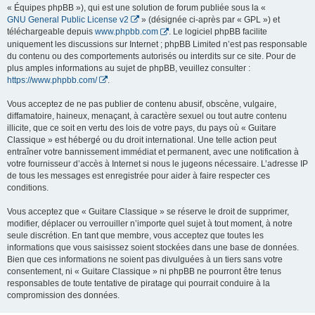
« Équipes phpBB »), qui est une solution de forum publiée sous la «
GNU General Public License v2
» (désignée ci-après par « GPL ») et
téléchargeable depuis
www.phpbb.com
. Le logiciel phpBB facilite
uniquement les discussions sur Internet ; phpBB Limited n’est pas responsable
du contenu ou des comportements autorisés ou interdits sur ce site. Pour de
plus amples informations au sujet de phpBB, veuillez consulter :
https://www.phpbb.com/
.
Vous acceptez de ne pas publier de contenu abusif, obscène, vulgaire,
diffamatoire, haineux, menaçant, à caractère sexuel ou tout autre contenu
illicite, que ce soit en vertu des lois de votre pays, du pays où « Guitare
Classique » est hébergé ou du droit international. Une telle action peut
entraîner votre bannissement immédiat et permanent, avec une notification à
votre fournisseur d’accès à Internet si nous le jugeons nécessaire. L’adresse IP
de tous les messages est enregistrée pour aider à faire respecter ces
conditions.
Vous acceptez que « Guitare Classique » se réserve le droit de supprimer,
modifier, déplacer ou verrouiller n’importe quel sujet à tout moment, à notre
seule discrétion. En tant que membre, vous acceptez que toutes les
informations que vous saisissez soient stockées dans une base de données.
Bien que ces informations ne soient pas divulguées à un tiers sans votre
consentement, ni « Guitare Classique » ni phpBB ne pourront être tenus
responsables de toute tentative de piratage qui pourrait conduire à la
compromission des données.