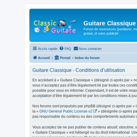
Guitare Classique
Forum de ressources (partitions, mu
gratuit, et sans publicité.
Accès rapide
FAQ
Nous contacter
Accueil
Portail
Index du forum
Guitare Classique - Conditions d’utilisation
En accédant à « Guitare Classique » (désigné ci-après par « nous
vous n’acceptez pas d’être légalement lié par toutes ces condit
possible pour vous en informer. Cependant, il est de votre respo
acceptation d’être légalement lié par les conditions mises à jou
Nos forums sont propulsés par phpBB (désigné ci-après par « il
la «
GNU General Public License v2
» (désignée ci-après pa
pas responsable du contenu ou des comportements autorisés ou i
Vous acceptez de ne pas publier de contenu abusif, obscène, vul
« Guitare Classique » est hébergé ou du droit international. Un