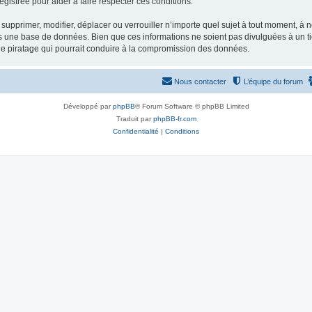
gistrée pour aider à faire respecter ces conditions.
supprimer, modifier, déplacer ou verrouiller n’importe quel sujet à tout moment, à
s une base de données. Bien que ces informations ne soient pas divulguées à un ti
de piratage qui pourrait conduire à la compromission des données.
Nous contacter
L’équipe du forum
Développé par
phpBB
® Forum Software © phpBB Limited
Traduit par
phpBB-fr.com
Confidentialité
|
Conditions