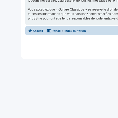
jugeons nécessaire. L’adresse IP de tous les messages est enre
Vous acceptez que « Guitare Classique » se réserve le droit de 
toutes les informations que vous saisissez soient stockées dan
phpBB ne pourront être tenus responsables de toute tentative 
Accueil
Portail
Index du forum