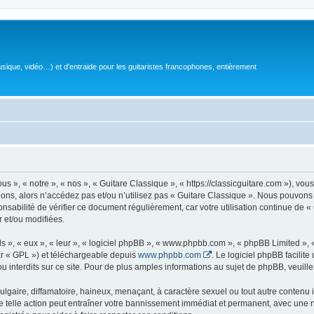
sique, vidéo…) et d'entraide pour les guitaristes francophones, entièrement
 », « notre », « nos », « Guitare Classique », « https://classicguitare.com »), vous
ions, alors n’accédez pas et/ou n’utilisez pas « Guitare Classique ». Nous pouvons 
nsabilité de vérifier ce document régulièrement, car votre utilisation continue de «
r et/ou modifiées.
s », « eux », « leur », « logiciel phpBB », « www.phpbb.com », « phpBB Limited »,
r « GPL ») et téléchargeable depuis
www.phpbb.com
. Le logiciel phpBB facilit
nterdits sur ce site. Pour de plus amples informations au sujet de phpBB, veuille
gaire, diffamatoire, haineux, menaçant, à caractère sexuel ou tout autre contenu ill
e telle action peut entraîner votre bannissement immédiat et permanent, avec une not