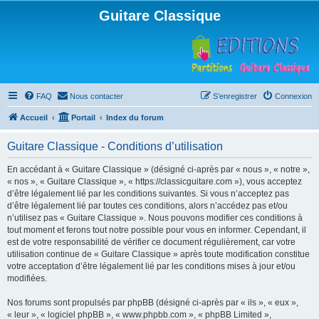
Guitare Classique
FAQ
Nous contacter
S’enregistrer
Connexion
Accueil
Portail
Index du forum
Guitare Classique - Conditions d’utilisation
En accédant à « Guitare Classique » (désigné ci-après par « nous », « notre »,
« nos », « Guitare Classique », « https://classicguitare.com »), vous acceptez
d’être légalement lié par les conditions suivantes. Si vous n’acceptez pas
d’être légalement lié par toutes ces conditions, alors n’accédez pas et/ou
n’utilisez pas « Guitare Classique ». Nous pouvons modifier ces conditions à
tout moment et ferons tout notre possible pour vous en informer. Cependant, il
est de votre responsabilité de vérifier ce document régulièrement, car votre
utilisation continue de « Guitare Classique » après toute modification constitue
votre acceptation d’être légalement lié par les conditions mises à jour et/ou
modifiées.
Nos forums sont propulsés par phpBB (désigné ci-après par « ils », « eux »,
« leur », « logiciel phpBB », « www.phpbb.com », « phpBB Limited »,