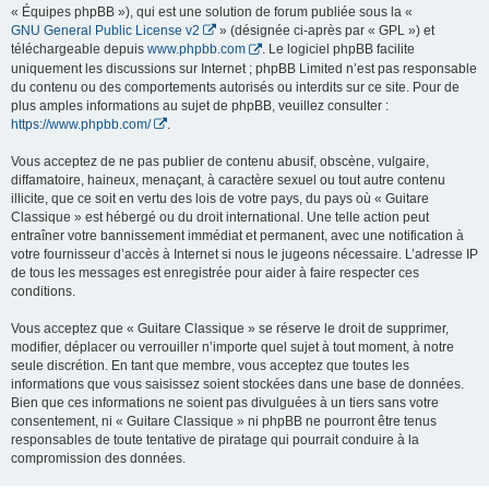
« Équipes phpBB »), qui est une solution de forum publiée sous la «
GNU General Public License v2
» (désignée ci-après par « GPL ») et
téléchargeable depuis
www.phpbb.com
. Le logiciel phpBB facilite
uniquement les discussions sur Internet ; phpBB Limited n’est pas responsable
du contenu ou des comportements autorisés ou interdits sur ce site. Pour de
plus amples informations au sujet de phpBB, veuillez consulter :
https://www.phpbb.com/
.
Vous acceptez de ne pas publier de contenu abusif, obscène, vulgaire,
diffamatoire, haineux, menaçant, à caractère sexuel ou tout autre contenu
illicite, que ce soit en vertu des lois de votre pays, du pays où « Guitare
Classique » est hébergé ou du droit international. Une telle action peut
entraîner votre bannissement immédiat et permanent, avec une notification à
votre fournisseur d’accès à Internet si nous le jugeons nécessaire. L’adresse IP
de tous les messages est enregistrée pour aider à faire respecter ces
conditions.
Vous acceptez que « Guitare Classique » se réserve le droit de supprimer,
modifier, déplacer ou verrouiller n’importe quel sujet à tout moment, à notre
seule discrétion. En tant que membre, vous acceptez que toutes les
informations que vous saisissez soient stockées dans une base de données.
Bien que ces informations ne soient pas divulguées à un tiers sans votre
consentement, ni « Guitare Classique » ni phpBB ne pourront être tenus
responsables de toute tentative de piratage qui pourrait conduire à la
compromission des données.