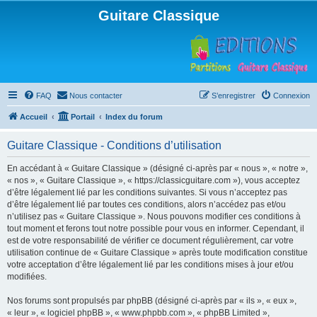
Guitare Classique
FAQ
Nous contacter
S’enregistrer
Connexion
Accueil
Portail
Index du forum
Guitare Classique - Conditions d’utilisation
En accédant à « Guitare Classique » (désigné ci-après par « nous », « notre »,
« nos », « Guitare Classique », « https://classicguitare.com »), vous acceptez
d’être légalement lié par les conditions suivantes. Si vous n’acceptez pas
d’être légalement lié par toutes ces conditions, alors n’accédez pas et/ou
n’utilisez pas « Guitare Classique ». Nous pouvons modifier ces conditions à
tout moment et ferons tout notre possible pour vous en informer. Cependant, il
est de votre responsabilité de vérifier ce document régulièrement, car votre
utilisation continue de « Guitare Classique » après toute modification constitue
votre acceptation d’être légalement lié par les conditions mises à jour et/ou
modifiées.
Nos forums sont propulsés par phpBB (désigné ci-après par « ils », « eux »,
« leur », « logiciel phpBB », « www.phpbb.com », « phpBB Limited »,