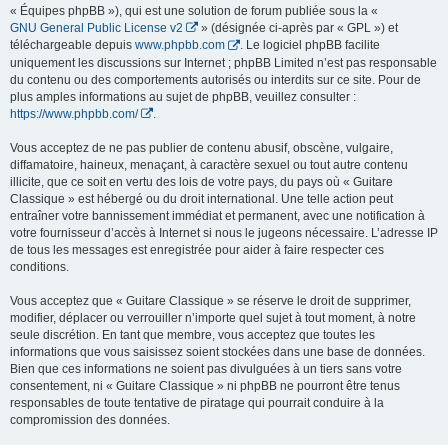
« Équipes phpBB »), qui est une solution de forum publiée sous la «
GNU General Public License v2
» (désignée ci-après par « GPL ») et
téléchargeable depuis
www.phpbb.com
. Le logiciel phpBB facilite
uniquement les discussions sur Internet ; phpBB Limited n’est pas responsable
du contenu ou des comportements autorisés ou interdits sur ce site. Pour de
plus amples informations au sujet de phpBB, veuillez consulter :
https://www.phpbb.com/
.
Vous acceptez de ne pas publier de contenu abusif, obscène, vulgaire,
diffamatoire, haineux, menaçant, à caractère sexuel ou tout autre contenu
illicite, que ce soit en vertu des lois de votre pays, du pays où « Guitare
Classique » est hébergé ou du droit international. Une telle action peut
entraîner votre bannissement immédiat et permanent, avec une notification à
votre fournisseur d’accès à Internet si nous le jugeons nécessaire. L’adresse IP
de tous les messages est enregistrée pour aider à faire respecter ces
conditions.
Vous acceptez que « Guitare Classique » se réserve le droit de supprimer,
modifier, déplacer ou verrouiller n’importe quel sujet à tout moment, à notre
seule discrétion. En tant que membre, vous acceptez que toutes les
informations que vous saisissez soient stockées dans une base de données.
Bien que ces informations ne soient pas divulguées à un tiers sans votre
consentement, ni « Guitare Classique » ni phpBB ne pourront être tenus
responsables de toute tentative de piratage qui pourrait conduire à la
compromission des données.