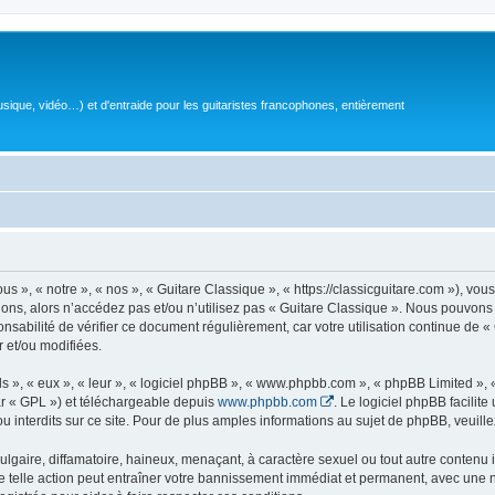
sique, vidéo…) et d'entraide pour les guitaristes francophones, entièrement
 », « notre », « nos », « Guitare Classique », « https://classicguitare.com »), vous
ions, alors n’accédez pas et/ou n’utilisez pas « Guitare Classique ». Nous pouvons 
nsabilité de vérifier ce document régulièrement, car votre utilisation continue de «
r et/ou modifiées.
s », « eux », « leur », « logiciel phpBB », « www.phpbb.com », « phpBB Limited »,
r « GPL ») et téléchargeable depuis
www.phpbb.com
. Le logiciel phpBB facilit
nterdits sur ce site. Pour de plus amples informations au sujet de phpBB, veuille
gaire, diffamatoire, haineux, menaçant, à caractère sexuel ou tout autre contenu ill
e telle action peut entraîner votre bannissement immédiat et permanent, avec une not