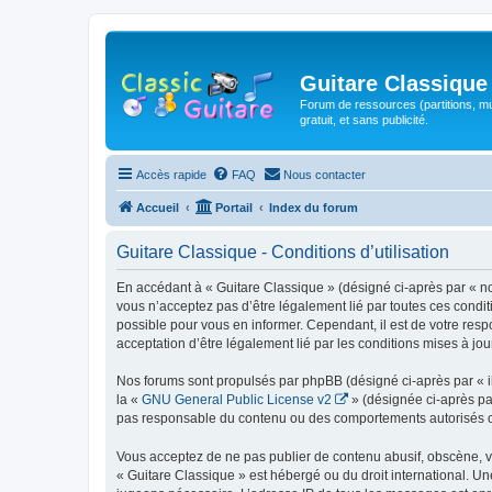
Guitare Classique
Forum de ressources (partitions, mu
gratuit, et sans publicité.
Accès rapide
FAQ
Nous contacter
Accueil
Portail
Index du forum
Guitare Classique - Conditions d’utilisation
En accédant à « Guitare Classique » (désigné ci-après par « nous
vous n’acceptez pas d’être légalement lié par toutes ces condit
possible pour vous en informer. Cependant, il est de votre respo
acceptation d’être légalement lié par les conditions mises à jou
Nos forums sont propulsés par phpBB (désigné ci-après par « il
la «
GNU General Public License v2
» (désignée ci-après pa
pas responsable du contenu ou des comportements autorisés ou i
Vous acceptez de ne pas publier de contenu abusif, obscène, vul
« Guitare Classique » est hébergé ou du droit international. Un