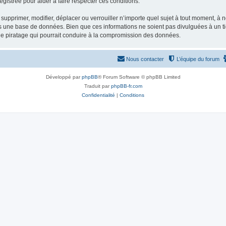
gistrée pour aider à faire respecter ces conditions.
supprimer, modifier, déplacer ou verrouiller n’importe quel sujet à tout moment, à
s une base de données. Bien que ces informations ne soient pas divulguées à un ti
de piratage qui pourrait conduire à la compromission des données.
Nous contacter
L’équipe du forum
Développé par
phpBB
® Forum Software © phpBB Limited
Traduit par
phpBB-fr.com
Confidentialité
|
Conditions