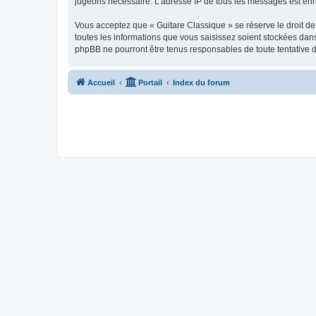
jugeons nécessaire. L’adresse IP de tous les messages est enre
Vous acceptez que « Guitare Classique » se réserve le droit de 
toutes les informations que vous saisissez soient stockées dan
phpBB ne pourront être tenus responsables de toute tentative 
Accueil
Portail
Index du forum