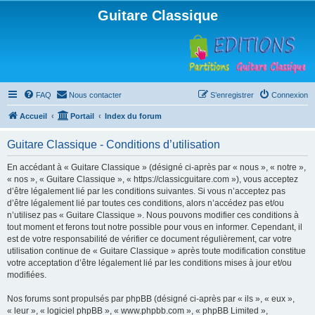
Guitare Classique
FAQ
Nous contacter
S’enregistrer
Connexion
Accueil
Portail
Index du forum
Guitare Classique - Conditions d’utilisation
En accédant à « Guitare Classique » (désigné ci-après par « nous », « notre »,
« nos », « Guitare Classique », « https://classicguitare.com »), vous acceptez
d’être légalement lié par les conditions suivantes. Si vous n’acceptez pas
d’être légalement lié par toutes ces conditions, alors n’accédez pas et/ou
n’utilisez pas « Guitare Classique ». Nous pouvons modifier ces conditions à
tout moment et ferons tout notre possible pour vous en informer. Cependant, il
est de votre responsabilité de vérifier ce document régulièrement, car votre
utilisation continue de « Guitare Classique » après toute modification constitue
votre acceptation d’être légalement lié par les conditions mises à jour et/ou
modifiées.
Nos forums sont propulsés par phpBB (désigné ci-après par « ils », « eux »,
« leur », « logiciel phpBB », « www.phpbb.com », « phpBB Limited »,