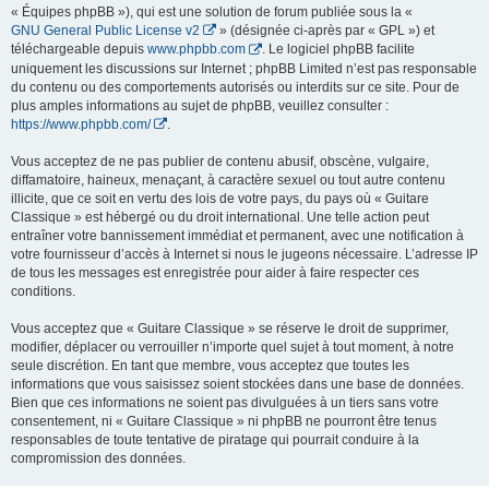
« Équipes phpBB »), qui est une solution de forum publiée sous la «
GNU General Public License v2
» (désignée ci-après par « GPL ») et
téléchargeable depuis
www.phpbb.com
. Le logiciel phpBB facilite
uniquement les discussions sur Internet ; phpBB Limited n’est pas responsable
du contenu ou des comportements autorisés ou interdits sur ce site. Pour de
plus amples informations au sujet de phpBB, veuillez consulter :
https://www.phpbb.com/
.
Vous acceptez de ne pas publier de contenu abusif, obscène, vulgaire,
diffamatoire, haineux, menaçant, à caractère sexuel ou tout autre contenu
illicite, que ce soit en vertu des lois de votre pays, du pays où « Guitare
Classique » est hébergé ou du droit international. Une telle action peut
entraîner votre bannissement immédiat et permanent, avec une notification à
votre fournisseur d’accès à Internet si nous le jugeons nécessaire. L’adresse IP
de tous les messages est enregistrée pour aider à faire respecter ces
conditions.
Vous acceptez que « Guitare Classique » se réserve le droit de supprimer,
modifier, déplacer ou verrouiller n’importe quel sujet à tout moment, à notre
seule discrétion. En tant que membre, vous acceptez que toutes les
informations que vous saisissez soient stockées dans une base de données.
Bien que ces informations ne soient pas divulguées à un tiers sans votre
consentement, ni « Guitare Classique » ni phpBB ne pourront être tenus
responsables de toute tentative de piratage qui pourrait conduire à la
compromission des données.